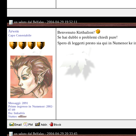
un saluto dal Belfalas - 2004-04-29 19:52:11
Arwen
Benvenuto Kirthalion!
Capo Conestabile
Se hai dubbi o problemi chiedi pure!
Spero di leggerti presto sia qui in Numenor ke i
Messaggi: 2891
Primo ingresso in Numenor: 2002-
07-09
Da: Imladris
Status:
offline
un saluto dal Belfalas - 2004-04-29 20:33:45