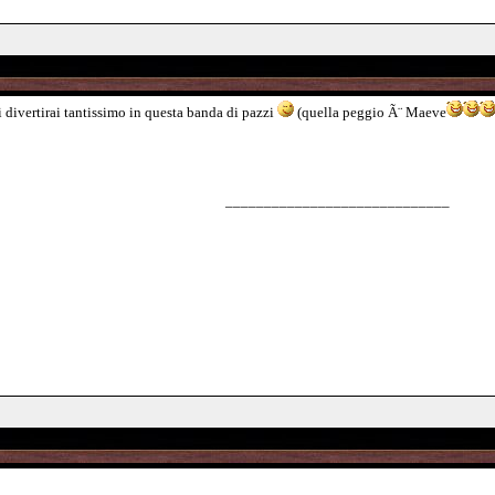
i divertirai tantissimo in questa banda di pazzi
(quella peggio Ã¨ Maeve
_____________________________