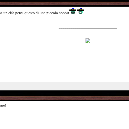
he un elfo pensi questo di una piccola hobbit
_____________________________
one!
_____________________________