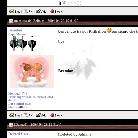
Allegato (1)
un saluto dal Belfalas - 2004-04-29 19:01:00
Brendon
benvenuto tra noi Kirthalion
son sicuro che t
Capo Mastro
bye
Brendon
Messaggi: 744
Primo ingresso in Numenor: 2004-
02-12
Da: Sanluri (CA)
Status:
offline
[Deleted] - 2004-04-29 19:31:47
Deleted User
[Deleted by Admins]