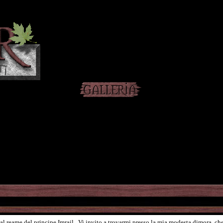
l reame del principe Imrail...Vi invito a trovarmi presso la mia modesta dimora, che