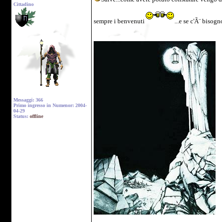
Cittadino
sempre i benvenuti
...e se c'Ã¨ bisog
Messaggi: 366
Primo ingresso in Numenor: 2004-
04-29
Status:
offline