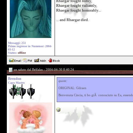
Rhaegar fought nobly,
Rhaegar fought valiantly,
Rhaegar fought honorably...
... and Rhaegar died.
Messaggi: 251
Primo ingresso in Numenor: 2004-
03-12
Status:
offline
un saluto dal Belfalas - 2004-04-30 8:40:24
Brendon
quote:
Capo Mastro
ORIGINAL: Gilraen
Benvenuta Cincia, ti ho giÃ conosciuto su Ea, essendo