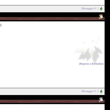
Messaggio #: 1
)
(Risposta a
Kirthalion
)
Messaggio #: 2