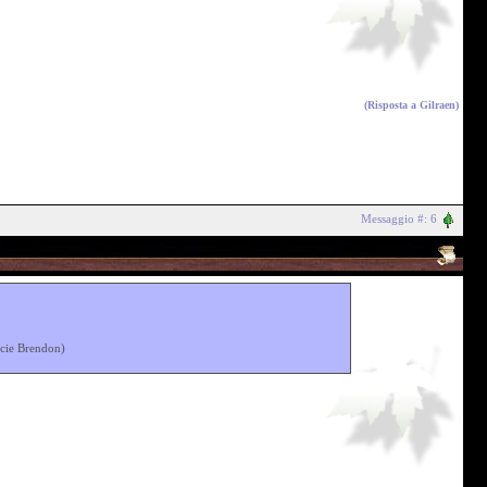
(Risposta a
Gilraen
)
Messaggio #: 6
ecie Brendon)