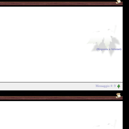
(Risposta a
Adumet
)
Messaggio #: 9