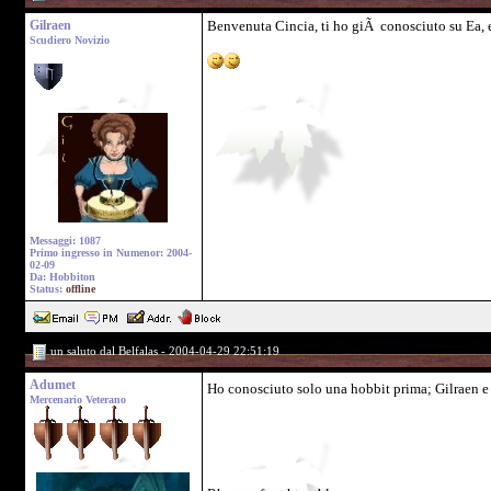
Gilraen
Benvenuta Cincia, ti ho giÃ conosciuto su Ea, 
Scudiero Novizio
Messaggi: 1087
Primo ingresso in Numenor: 2004-
02-09
Da: Hobbiton
Status:
offline
un saluto dal Belfalas - 2004-04-29 22:51:19
Adumet
Ho conosciuto solo una hobbit prima; Gilraen e 
Mercenario Veterano