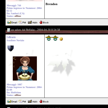
Brendon
Messaggi: 744
Primo ingresso in Numenor: 2004-
02-12
Da: Sanluri (CA)
Status:
offline
un saluto dal Belfalas - 2004-04-30 8:54:58
Gilraen
Scudiero Novizio
Messaggi: 1087
Primo ingresso in Numenor: 2004-
02-09
Da: Hobbiton
Status:
offline