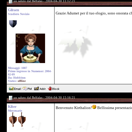
un saluto dal Belfalas - 2004-04-30 11:12:21
Gilraen
Grazie Adumet per il tuo elogio, sono onorata c
Scudiero Novizio
Messaggi: 1087
Primo ingresso in Numenor: 2004-
02-09
Da: Hobbiton
Status:
offline
un saluto dal Belfalas - 2004-04-30 15:16:21
Kiber
Benvenuto Kirthalion!
Bellissima presentazi
Mercenario