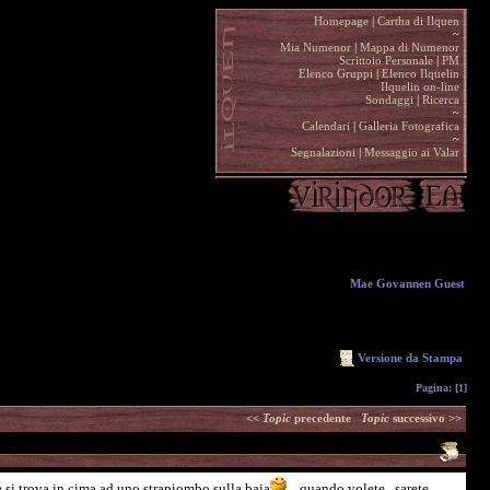
Homepage
|
Cartha di Ilquen .
~
.
Mia Numenor
|
Mappa di Numenor .
Scrittoio Personale
|
PM .
Elenco Gruppi
|
Elenco Ilquelin .
Ilquelin on-line .
Sondaggi
|
Ricerca .
~
.
Calendari
|
Galleria Fotografica .
~
.
Segnalazioni
|
Messaggio ai Valar .
Mae Govannen Guest
Versione da Stampa
Pagina:
[1]
<<
Topic
precedente
Topic
successivo >>
 si trova in cima ad uno strapiombo sulla baia
... quando volete...sarete