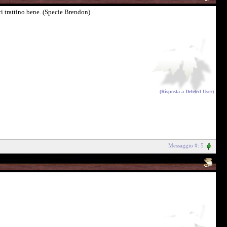
i trattino bene. (Specie Brendon)
(Risposta a
Deleted User
)
Messaggio #: 5
!