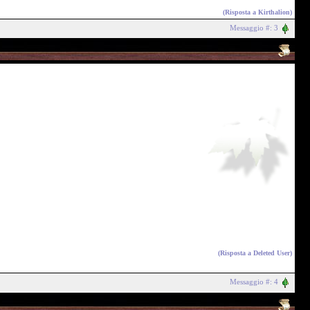
(Risposta a
Kirthalion
)
Messaggio #: 3
(Risposta a
Deleted User
)
Messaggio #: 4