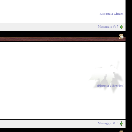
(Risposta a
Gilraen
)
Messaggio #: 7
(Risposta a
Brendon
)
Messaggio #: 8