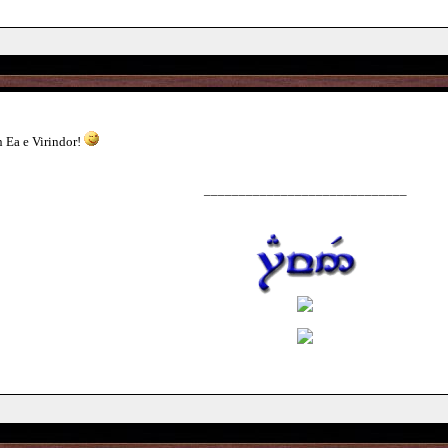
n Ea e Virindor!
_____________________________