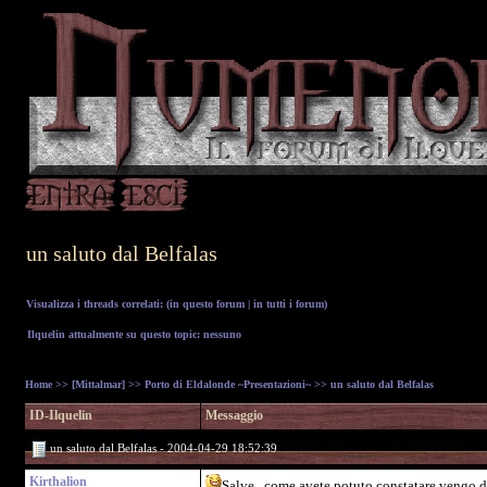
un saluto dal Belfalas
Visualizza i threads correlati: (
in questo forum
|
in tutti i forum
)
Ilquelin attualmente su questo topic: nessuno
Home
>>
[Mittalmar]
>>
Porto di Eldalonde ~Presentazioni~
>> un saluto dal Belfalas
ID-Ilquelin
Messaggio
un saluto dal Belfalas - 2004-04-29 18:52:39
Kirthalion
Salve...come avete potuto constatare vengo da