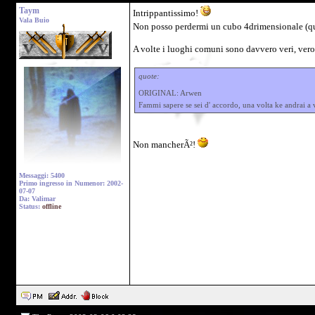
Taym
Intrippantissimo!
Vala Buio
Non posso perdermi un cubo 4drimensionale (quin
A volte i luoghi comuni sono davvero veri, vero
quote:
ORIGINAL: Arwen
Fammi sapere se sei d' accordo, una volta ke andrai a
Non mancherÃ²!
Messaggi: 5400
Primo ingresso in Numenor: 2002-
07-07
Da: Valimar
Status:
offline