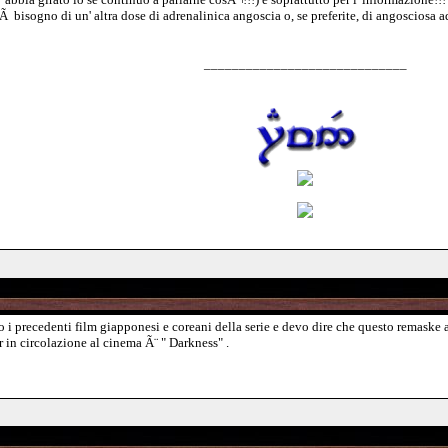
ogno di un' altra dose di adrenalinica angoscia o, se preferite, di angosciosa ad
_____________________________
 i precedenti film giapponesi e coreani della serie e devo dire che questo remaske
r in circolazione al cinema Ã¨ " Darkness" .