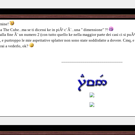
ermine!
a The Cube...ma se ti dicessi ke in piÃ¹ c' Ã¨...una " dimensione" ?!
alla fine Ã¨ un numero 2 (con tutto quello ke nella maggior parte dei casi ci si puÃ²
 e purtroppo le mie aspettative splatter non sono state soddisfatte a dovere. Cmq, e 
rai a vederlo, ok?
_____________________________