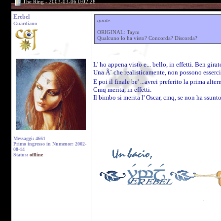
The Ring - 2003-03-06 0:02:28
Erebel
quote:
Guardiano
ORIGINAL: Taym
Qualcuno lo ha visto? Concorda? Discorda?
L' ho appena visto e... bello, in effetti. Ben gira
Una Ã¨ che realisticamente, non possono esserci 
E poi il finale be' ...avrei preferito la prima al
Cmq merita, in effetti.
Il bimbo si merita l' Oscar, cmq, se non ha ssunt
Messaggi: 4661
Primo ingresso in Numenor: 2002-
08-14
Status:
offline