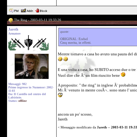
The Ring - 2003-03-11 19:33:26
Jareth
quote:
Armatore
ORIGINAL: Erebel
Cmq merita, in effetti.
Mentre tornavo a casa ho avuto una paura del di
E una volta a casa, ho SUBITO acceso due o tre luc
Vuol dire che Ã¨ un film riuscito bene
Messaggi: 982
A proposito: " the ring" in inglese Ã¨ probabilmen
Primo ingresso in Numenor: 2002-
Mi Ã¨ venuto in mente cosÃ¬.. sono stato l' uni
11-03
Da: Il Castello nel centro del
Labirinto.
Status:
offline
ancora un po' scosso,
Jareth
< Messaggio modificato da
Jareth
--
2003-03-11 19:3