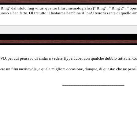
ing" dal titolo ring virus, quattro film cinemotografici (" Ring" , " Ring 2" , " Spiral
auroso e ben fatto. OLtretutto il fantasma bambina Ã¨ piÃ¹ terrorizzante di quello a
DVD, per cui pensavo di andar a vedere Hypercube; con qualche dubbio tuttavia. Co
ere un film meritevole, e quale migliore occasione, dunque, di questa: che ne pen
_____________________________