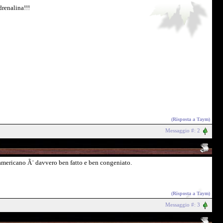
renalina!!!
(Risposta a
Taym
)
Messaggio #: 2
 americano Ã¨ davvero ben fatto e ben congeniato.
(Risposta a
Taym
)
Messaggio #: 3