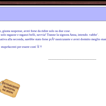
to, giusta suspense, avrei forse da ridire solo su due cose.
solo ragazze e ragazzi belli, suvvia! Tranne la signora Anna, intendo. vabbe' .
ternativa alla seconda, sarebbe stato forse piÃ¹ rassicurante e avrei dormito meglio sta
o stupefacenti per essere com' Ã¨!!
_____________________________