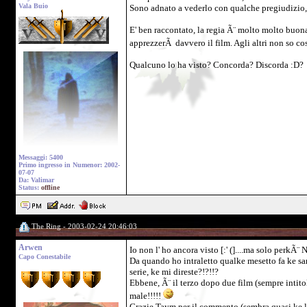
Vala Buio
Sono adnato a vederlo con qualche pregiudizio, 
E' ben raccontato, la regia Ã¨ molto molto buona
apprezzerÃ davvero il film. Agli altri non so c
Qualcuno lo ha visto? Concorda? Discorda :D?
Messaggi: 5400
Primo ingresso in Numenor: 2002-
07-07
Da: Valimar
Status:
offline
The Ring - 2003-02-24 20:46:03
Arwen
Io non l' ho ancora visto [:' (]....ma solo pe
Capo Conestabile
Da quando ho intraletto qualke mesetto fa ke sare
serie, ke mi direste?!?!!?
Ebbene, Ã¨ il terzo dopo due film (sempre intito
male!!!!!
Grazie Taym per il commento (sembra quasi ke l' 