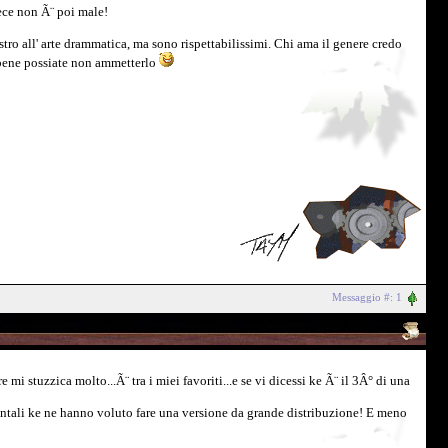
ece non Ã¨ poi male!
ro all' arte drammatica, ma sono rispettabilissimi. Chi ama il genere credo
ebbene possiate non ammetterlo
Messaggio #: 1
i stuzzica molto...Ã¨ tra i miei favoriti...e se vi dicessi ke Ã¨ il 3Â° di una
identali ke ne hanno voluto fare una versione da grande distribuzione! E meno