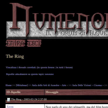
The Ring
Visualizza i threads correlati: (
in questo forum
|
in tutti i forum
)
Ilquelin attualmente su questo topic: nessuno
Home
>>
[Mittalmar]
>>
Aula delle Arti di Arandor ~ Arte ~
>>
Aula Delle Visioni ~ Cinema ~
>> 
ID-Ilquelin
Messaggio
The Ring - 2003-02-24 2:37:00
Taym
Non parlo di uno dei silmarilli, ma del film horr