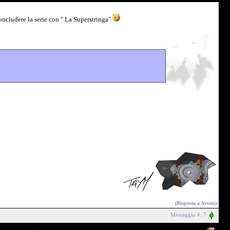
oncludere la serie con " La Superstringa"
(Risposta a
Arwen
)
Messaggio #: 7