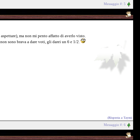
Messaggio #: 5
 aspettare), ma non mi pento affatto di averlo visto.
non sono brava a dare voti, gli darei un 6 e 1/2.
(Risposta a
Taym
)
Messaggio #: 6