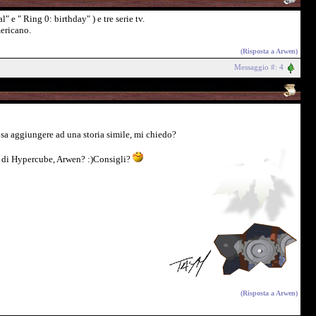
" e " Ring 0: birthday" ) e tre serie tv.
mericano.
(Risposta a
Arwen
)
Messaggio #: 4
sa aggiungere ad una storia simile, mi chiedo?
si di Hypercube, Arwen? :)Consigli?
(Risposta a
Arwen
)