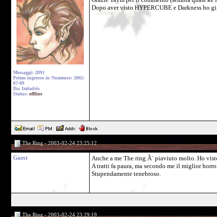
Dopo aver visto HYPERCUBE e Darkness ho giÃ bis
Messaggi: 2891
Primo ingresso in Numenor: 2002-
07-09
Da: Imladris
Status:
offline
The Ring - 2003-02-24 23:25:12
Guest
Anche a me The ring Ã¨ piaviuto molto. Ho visto
A tratti fa paura, ma secondo me il miglior horro
Stupendamente tenebroso.
The Ring - 2003-02-24 23:29:19