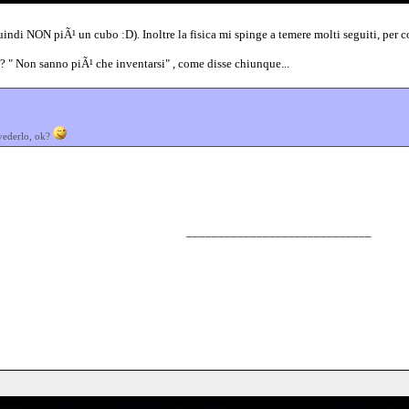
di NON piÃ¹ un cubo :D). Inoltre la fisica mi spinge a temere molti seguiti, per c
? " Non sanno piÃ¹ che inventarsi" , come disse chiunque...
 vederlo, ok?
_____________________________