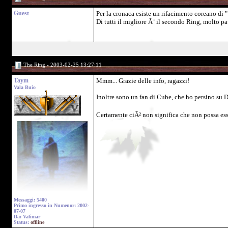
Guest
Per la cronaca esiste un rifacimento coreano di " R
Di tutti il migliore Ã¨ il secondo Ring, molto p
The Ring - 2003-02-25 13:27:11
Taym
Mmm... Grazie delle info, ragazzi!
Vala Buio
Inoltre sono un fan di Cube, che ho persino su 
Certamente ciÃ² non significa che non possa ess
Messaggi: 5400
Primo ingresso in Numenor: 2002-
07-07
Da: Valimar
Status:
offline