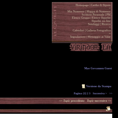
Homepage
|
Cartha di Ilquen .
~
.
Mia Numenor
|
Mappa di Numenor .
Scrittoio Personale
|
PM .
Elenco Gruppi
|
Elenco Ilquelin .
Ilquelin on-line .
Sondaggi
|
Ricerca .
~
.
Calendari
|
Galleria Fotografica .
~
.
Segnalazioni
|
Messaggio ai Valar .
Mae Govannen Guest
Versione da Stampa
Pagina:
[1]
2
3
Successiva >
>>
<<
Topic
precedente
Topic
successivo >>