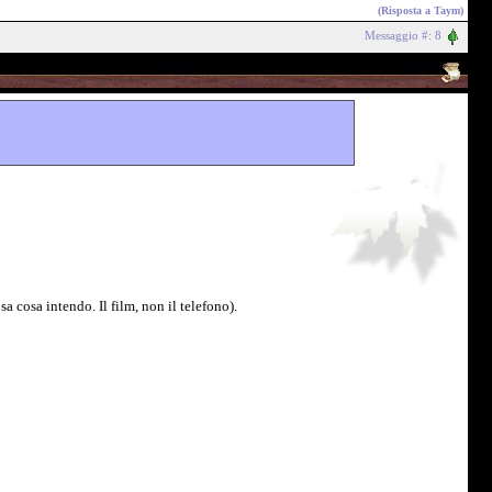
(Risposta a
Taym
)
Messaggio #: 8
sa cosa intendo. Il film, non il telefono).