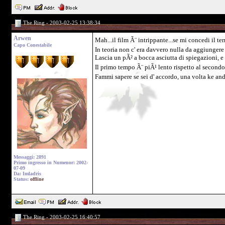
The Ring - 2003-02-25 13:38:34
Arwen
Mah...il film Ã¨ intrippante...se mi concedi il t
Capo Conestabile
In teoria non c' era davvero nulla da aggiungere 
Lascia un pÃ² a bocca asciutta di spiegazioni, e 
Il primo tempo Ã¨ piÃ¹ lento rispetto al secondo,
Fammi sapere se sei d' accordo, una volta ke and
Messaggi: 2891
Primo ingresso in Numenor: 2002-
07-09
Da: Imladris
Status:
offline
The Ring - 2003-02-25 16:40:57