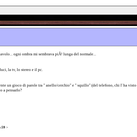
avolo... ogni ombra mi sembrava piÃ¹ lunga del normale...
i, la tv, lo stereo e il pc.
te un gioco di parole tra " anello/cerchio" e " squillo" (del telefono, chi l' ha visto 
co a pensarlo?
3:59
>