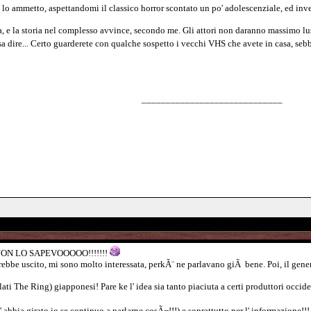
lo ammetto, aspettandomi il classico horror scontato un po' adolescenziale, ed inv
, e la storia nel complesso avvince, secondo me. Gli attori non daranno massimo lust
osa dire... Certo guarderete con qualche sospetto i vecchi VHS che avete in casa, s
_____________________________
rkÃ¨ NON LO SAPEVOOOOO!!!!!!!
bbe uscito, mi sono molto interessata, perkÃ¨ ne parlavano giÃ bene. Poi, il genere m
lati The Ring) giapponesi! Pare ke l' idea sia tanto piaciuta a certi produttori occ
abbia girato io se continuo a parlarne cosÃ¬!!!) e soprattutto per l' informazione!!!