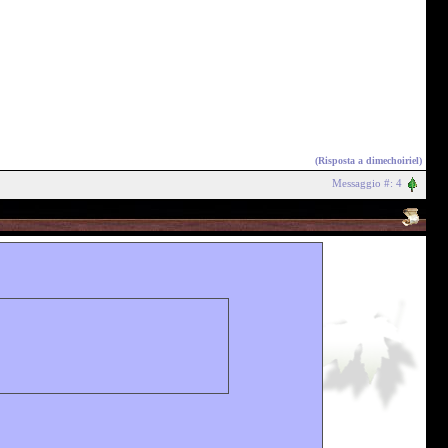
(Risposta a
dimechoiriel
)
Messaggio #: 4