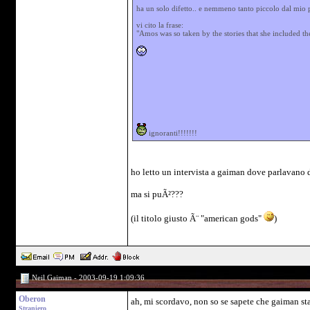
ha un solo difetto.. e nemmeno tanto piccolo dal mio p
vi cito la frase:
"Amos was so taken by the stories that she included th
ignoranti!!!!!!!
ho letto un intervista a gaiman dove parlavano 
ma si puÃ²???
(il titolo giusto Ã¨ "american gods"
)
Neil Gaiman - 2003-09-19 1:09:36
Oberon
ah, mi scordavo, non so se sapete che gaiman sta
Straniero