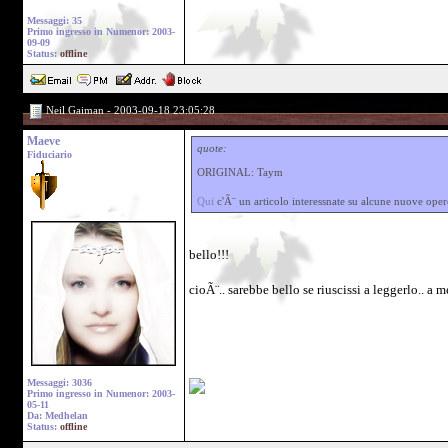
Messaggi: 35
Primo ingresso in Numenor: 2003-
09-09
Status:
offline
Neil Gaiman - 2003-09-18 23:05:28
Maeve
quote:
Fiduciario
ORIGINAL: Taym
Qui
c'Ã¨ un articolo interessnate su alcune nuove opere
bello!!!
cioÃ¨.. sarebbe bello se riuscissi a leggerlo.. a 
Messaggi: 3036
Primo ingresso in Numenor: 2003-
05-11
Da: Medhelan
Status:
offline