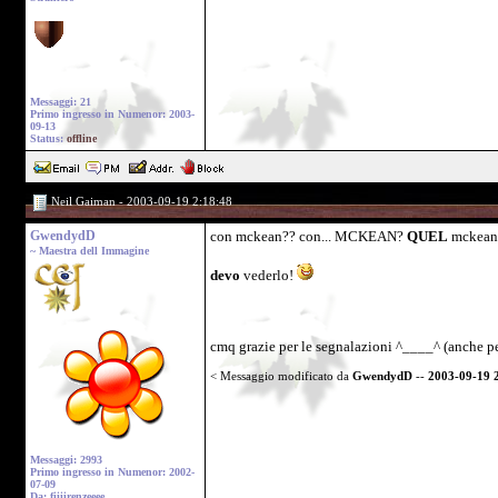
Messaggi: 21
Primo ingresso in Numenor: 2003-
09-13
Status:
offline
Neil Gaiman - 2003-09-19 2:18:48
GwendydD
con mckean?? con... MCKEAN?
QUEL
mckean
~ Maestra dell Immagine
devo
vederlo!
cmq grazie per le segnalazioni ^____^ (anche p
< Messaggio modificato da
GwendydD
--
2003-09-19 
Messaggi: 2993
Primo ingresso in Numenor: 2002-
07-09
Da: fiiiirenzeeee