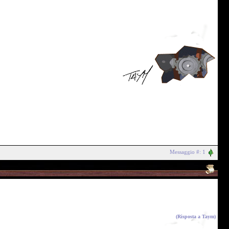
Messaggio #: 1
(Risposta a
Taym
)