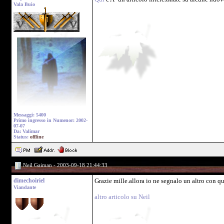
Vala Buio
Messaggi: 5400
Primo ingresso in Numenor: 2002-
07-07
Da: Valimar
Status:
offline
Neil Gaiman - 2003-09-18 21:44:33
dimechoiriel
Grazie mille.allora io ne segnalo un altro con q
Viandante
altro articolo su Neil