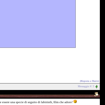
(Risposta a
Maeve
)
Messaggio #: 5
 essere una specie di seguito di labirinth, film che adoro!