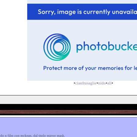
•
cianfrusaglie
•
nido
•
ali
•
ndo n film con mckean, dal titolo mirror mask,