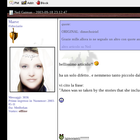
Neil Gaiman - 2003-09-18 23:12:47
Maeve
quote:
Fiduciario
ORIGINAL: dimechoiriel
Grazie mille.allora io ne segnalo un altro con quote an
altro articolo su Neil
bellissimo articolo!!
ha un solo difetto.. e nemmeno tanto piccolo dal
vi cito la frase:
"Amos was so taken by the stories that she incl
Messaggi: 3036
Primo ingresso in Numenor: 2003-
05-11
Da: Medhelan
Status:
offline
ignoranti!!!!!!!