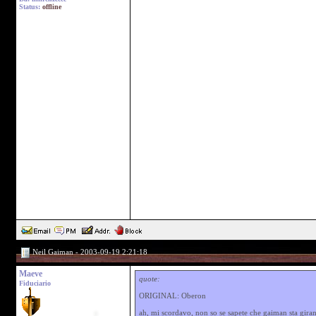
Status:
offline
Neil Gaiman - 2003-09-19 2:21:18
Maeve
quote:
Fiduciario
ORIGINAL: Oberon
ah, mi scordavo, non so se sapete che gaiman sta gira