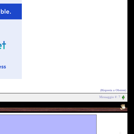
(Risposta a
Oberon
)
Messaggio #: 7