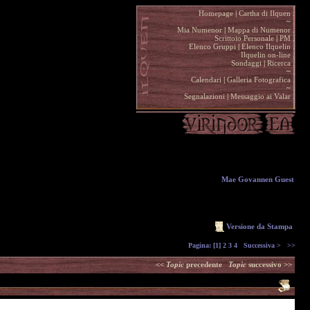
Homepage
|
Cartha di Ilquen .
~
.
Mia Numenor
|
Mappa di Numenor .
Scrittoio Personale
|
PM .
Elenco Gruppi
|
Elenco Ilquelin .
Ilquelin on-line .
Sondaggi
|
Ricerca .
~
.
Calendari
|
Galleria Fotografica .
~
.
Segnalazioni
|
Messaggio ai Valar .
Mae Govannen Guest
Versione da Stampa
Pagina:
[1]
2
3
4
Successiva >
>>
<<
Topic
precedente
Topic
successivo >>