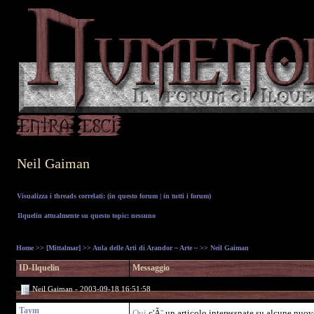
Neil Gaiman
Visualizza i threads correlati: (
in questo forum
|
in tutti i forum
)
Ilquelin attualmente su questo topic: nessuno
Home
>>
[Mittalmar]
>>
Aula delle Arti di Arandor ~ Arte ~
>> Neil Gaiman
ID-Ilquelin
Messaggio
Neil Gaiman - 2003-09-18 16:51:58
Taym
Qui
c'Ã¨ un articolo interessnate su alcune nuov