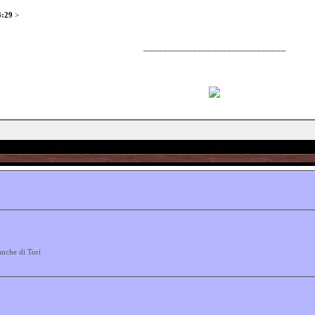
3:29
>
_____________________________
anche di Tori