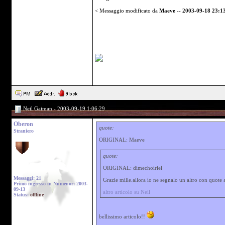
< Messaggio modificato da
Maeve
--
2003-09-18 23:1
Neil Gaiman - 2003-09-19 1:06:29
Oberon
quote:
Straniero
ORIGINAL: Maeve
quote:
ORIGINAL: dimechoiriel
Messaggi: 21
Grazie mille.allora io ne segnalo un altro con quote 
Primo ingresso in Numenor: 2003-
09-13
altro articolo su Neil
Status:
offline
bellissimo articolo!!