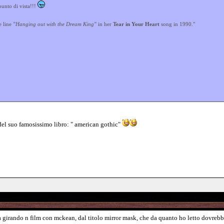
unto di vista!!!
e line
"Hanging out with the Dream King"
in her
Tear in Your Heart
song in 1990."
del suo famosissimo libro: " american gothic"
 girando n film con mckean, dal titolo mirror mask, che da quanto ho letto dovrebbe