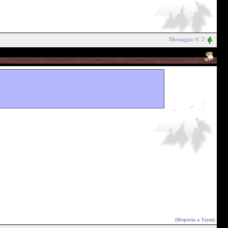
Messaggio #: 2
(Risposta a
Taym
)