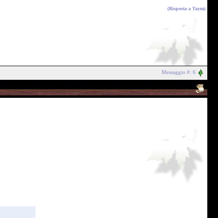
(Risposta a
Taym
)
Messaggio #: 6