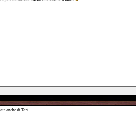
_____________________________
uote anche di Tori