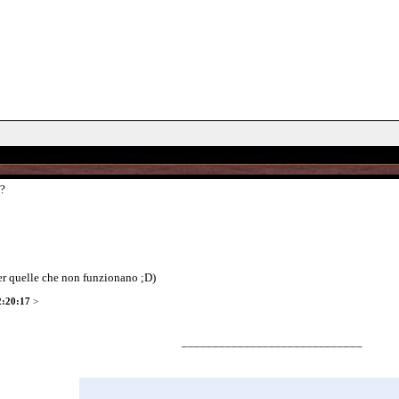
?
er quelle che non funzionano ;D)
2:20:17
>
_____________________________