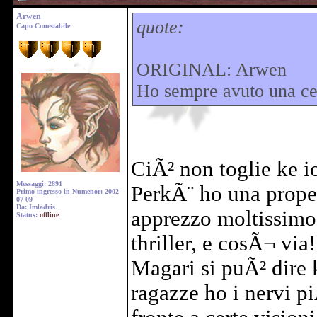
Arwen
quote:
Capo Conestabile
ORIGINAL: Arwen
Ho sempre avuto una cer
CiÃ² non toglie ke i
Messaggi: 2891
PerkÃ¨ ho una propen
Primo ingresso in Numenor: 2002-
07-09
Da: Imladris
apprezzo moltissimo 
Status:
offline
thriller, e cosÃ¬ via!
Magari si puÃ² dire k
ragazze ho i nervi pi