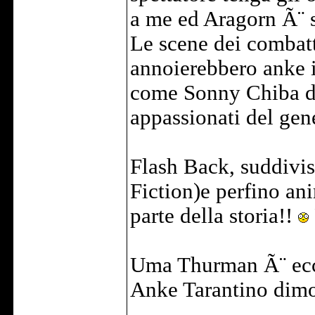
a me ed Aragorn Ã¨ 
Le scene dei combat
annoierebbero anke i 
come Sonny Chiba da
appassionati del gen
Flash Back, suddivisi
Fiction)e perfino an
parte della storia!!
Uma Thurman Ã¨ ecc
Anke Tarantino dimos