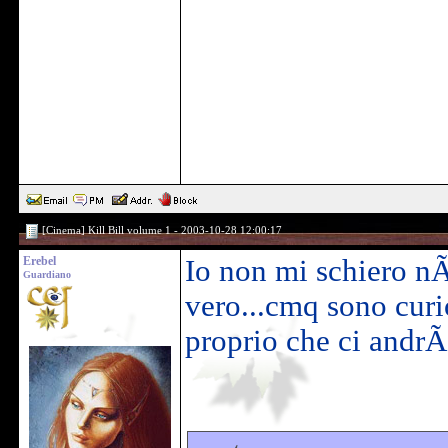
[Cinema] Kill Bill volume 1 - 2003-10-28 12:00:17
Erebel
Io non mi schiero nÃ
Guardiano
vero...cmq sono curi
proprio che ci andrÃ