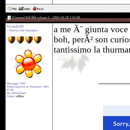
[Cinema] Kill Bill volume 1 - 2003-10-28 2:42:08
GwendydD
a me Ã¨ giunta voce 
~ Maestra dell Immagine
boh, perÃ² son curio
tantissimo la thurm
______
Messaggi: 2993
Primo ingresso in Numenor: 2002-
07-09
Da: fiiiirenzeeee
Status:
offline