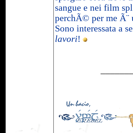
sangue e nei film sp
perchÃ© per me Ã¨ u
Sono interessata a sen
lavori
!
______