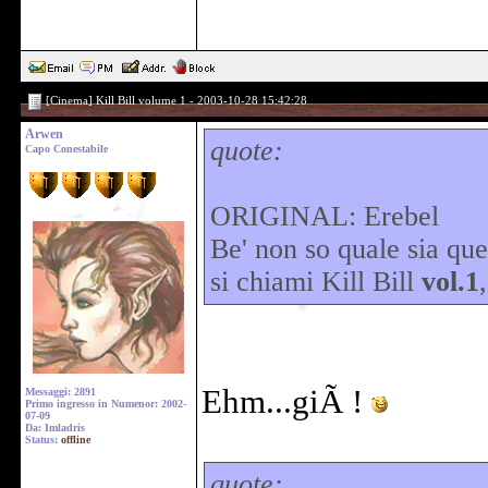
[Cinema] Kill Bill volume 1 - 2003-10-28 15:42:28
Arwen
quote:
Capo Conestabile
ORIGINAL: Erebel
Be' non so quale sia qu
si chiami Kill Bill
vol.1
Ehm...giÃ !
Messaggi: 2891
Primo ingresso in Numenor: 2002-
07-09
Da: Imladris
Status:
offline
quote: