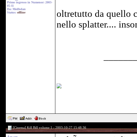
Primo ingresso in Numenor: 2003-
05-11
Da: Medhelan
oltretutto da quello
Status:
offline
nello splatter.... in
______
[Cinema] Kill Bill volume 1 - 2003-10-27 15:48:36