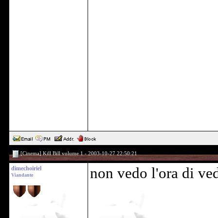
[Cinema] Kill Bill volume 1 - 2003-10-27 22:50:21
dimechoiriel
non vedo l'ora di ve
Viandante