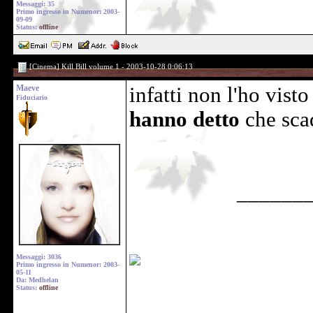
Messaggi: 35
Primo ingresso in Numenor: 2003-
09-09
Status:
offline
[Cinema] Kill Bill volume 1 - 2003-10-28 0:06:13
Maeve
infatti non l'ho visto 
Fiduciario
hanno detto
che sca
______
Messaggi: 3036
Primo ingresso in Numenor: 2003-
05-11
Da: Medhelan
Status:
offline