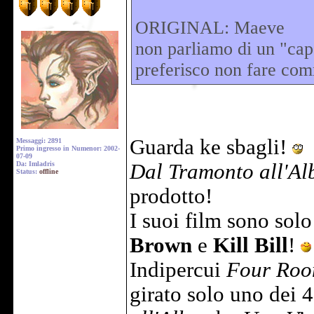
ORIGINAL: Maeve
non parliamo di un "cap
preferisco non fare co
Guarda ke sbagli!
Messaggi: 2891
Primo ingresso in Numenor: 2002-
07-09
Da: Imladris
Dal Tramonto all'Al
Status:
offline
prodotto!
I suoi film sono sol
Brown
e
Kill Bill
!
Indipercui
Four Roo
girato solo uno dei 4