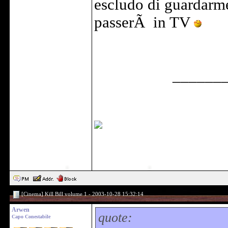
escludo di guardarm
passerÃ in TV
______
[Cinema] Kill Bill volume 1 - 2003-10-28 15:32:14
Arwen
quote:
Capo Conestabile