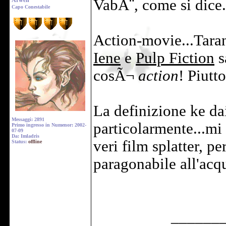
Arwen
VabÃ¨, come si dice..
Capo Conestabile
Action-movie...Taran
Iene
e
Pulp Fiction
s
cosÃ¬
action
! Piutt
La definizione ke da
Messaggi: 2891
particolarmente...mi
Primo ingresso in Numenor: 2002-
07-09
Da: Imladris
veri film splatter, p
Status:
offline
paragonabile all'acqu
______