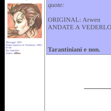
quote:
ORIGINAL: Arwen
ANDATE A VEDERLO!
Messaggi: 2891
Primo ingresso in Numenor: 2002-
Tarantiniani e non.
07-09
Da: Imladris
Status:
offline
______