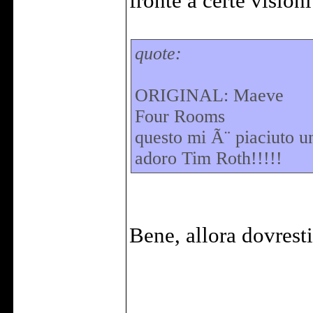
fronte a certe vision
quote:
ORIGINAL: Maeve
Four Rooms
questo mi Ã¨ piaciuto u
adoro Tim Roth!!!!!
Bene, allora dovrest
______