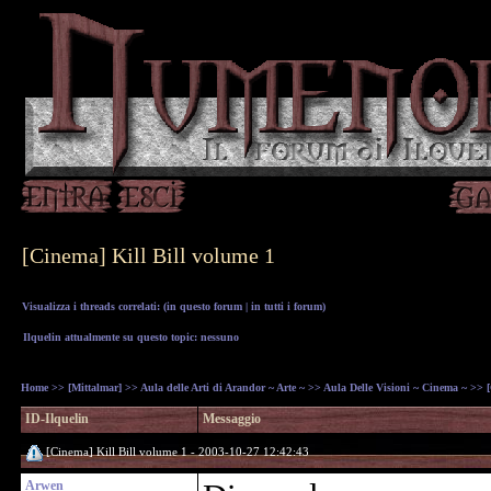
[Cinema] Kill Bill volume 1
Visualizza i threads correlati: (
in questo forum
|
in tutti i forum
)
Ilquelin attualmente su questo topic: nessuno
Home
>>
[Mittalmar]
>>
Aula delle Arti di Arandor ~ Arte ~
>>
Aula Delle Visioni ~ Cinema ~
>> [
ID-Ilquelin
Messaggio
[Cinema] Kill Bill volume 1 - 2003-10-27 12:42:43
Arwen