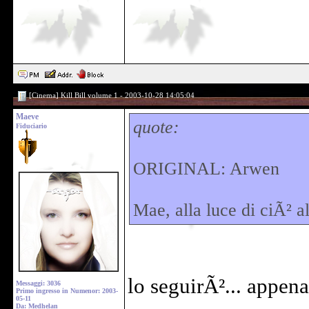
[Cinema] Kill Bill volume 1 - 2003-10-28 14:05:04
Maeve
quote:
Fiduciario
ORIGINAL: Arwen
Mae, alla luce di ciÃ² al
lo seguirÃ²... appen
Messaggi: 3036
Primo ingresso in Numenor: 2003-
05-11
Da: Medhelan