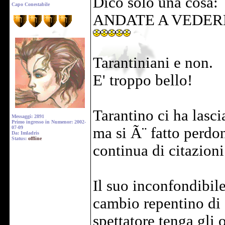
Dico solo una cosa:
Capo Conestabile
ANDATE A VEDERL
Tarantiniani e non.
E' troppo bello!
Tarantino ci ha lasci
Messaggi: 2891
Primo ingresso in Numenor: 2002-
07-09
ma si Ã¨ fatto perd
Da: Imladris
Status:
offline
continua di citazioni
Il suo inconfondibil
cambio repentino di 
spettatore tenga gli 