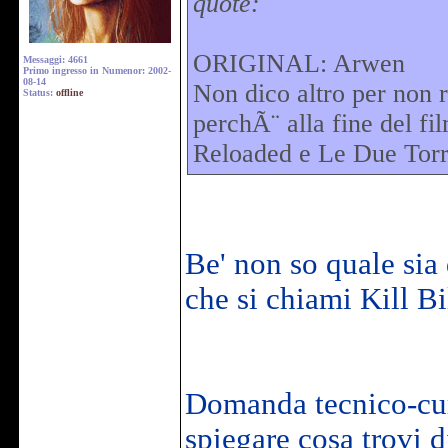
quote:
ORIGINAL: Arwen
Messaggi: 4661
Primo ingresso in Numenor: 2002-
08-14
Non dico altro per non r
Status:
offline
perchÃ¨ alla fine del fi
Reloaded e Le Due Torri
Be' non so quale sia
che si chiami Kill Bi
Domanda tecnico-cur
spiegare cosa trovi d