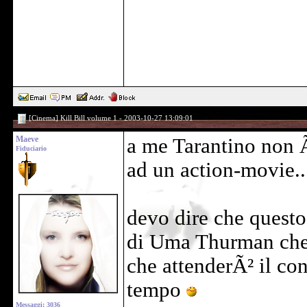
[Cinema] Kill Bill volume 1 - 2003-10-27 13:09:01
Maeve
a me Tarantino non Ã
Fiduciario
ad un action-movie..
devo dire che questo
di Uma Thurman che 
che attenderÃ² il co
tempo
Messaggi: 3036