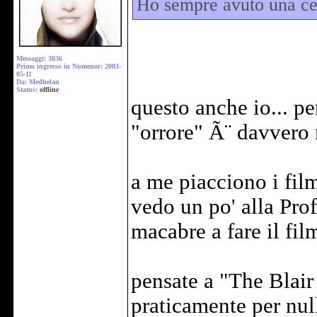
Ho sempre avuto una cer
Messaggi: 3036
Primo ingresso in Numenor: 2003-
05-11
Da: Medhelan
Status:
offline
questo anche io... pe
"orrore" Ã¨ davvero 
a me piacciono i fil
vedo un po' alla Pro
macabre a fare il fil
pensate a "The Blair
praticamente per nul