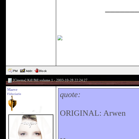
______
[Cinema] Kill Bill volume 1 - 2003-10-28 22:24:27
Maeve
quote:
Fiduciario
ORIGINAL: Arwen