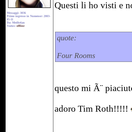
Questi li ho visti e 
Messaggi: 3036
Primo ingresso in Numenor: 2003-
05-11
Da: Medhelan
Status:
offline
quote:
Four Rooms
questo mi Ã¨ piaciut
adoro Tim Roth!!!!!