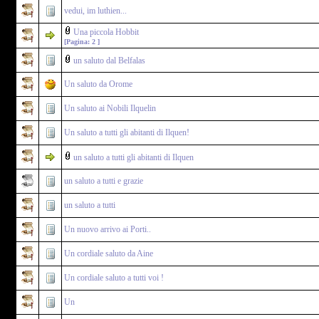
vedui, im luthien...
Una piccola Hobbit
[Pagina:
2
]
un saluto dal Belfalas
Un saluto da Orome
Un saluto ai Nobili Ilquelin
Un saluto a tutti gli abitanti di Ilquen!
un saluto a tutti gli abitanti di Ilquen
un saluto a tutti e grazie
un saluto a tutti
Un nuovo arrivo ai Porti..
Un cordiale saluto da Aine
Un cordiale saluto a tutti voi !
Un