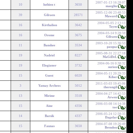
2007-01-13 16:28:07
10
luthien t
3650
maeglin
2005-12-06 23:48:53
39
Gilraen
28571
Maward
2004-05-05 2:13:13
16
Kirthalion
3642
Taym
2004-03-14 9:28:59
16
Orome
3675
Gilraen
2003-10-20 15:36:53
11
Banshee
3534
pasqua
2005-08-31 22:27:18
19
Nadriel
8227
MaGiDeL
2004-06-16 0:38:32
19
Elogianor
3732
surion
2004-05-11 20:29:33
15
Guest
6020
Kiber
2011-03-03 19:45:06
3
Yamay Archeos
5012
thorongil
2004-04-27 14:42:53
13
Mirime
3518
Arwen
2006-03-08 14:14:38
15
Aine
4356
toe
2006-05-24 12:58:35
14
Barsik
4337
Dagolar
2004-07-08 19:26:49
15
Faunas
3650
Brendon