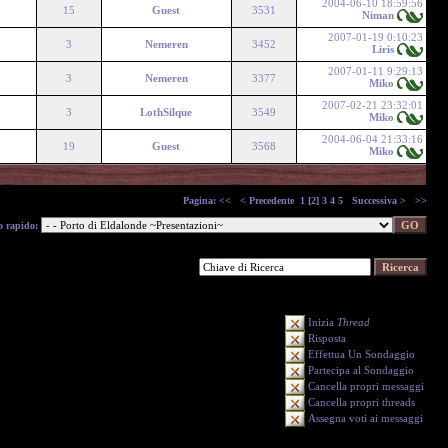
2004-06-10 18:59:56
15
Guest
3531
Niman
2007-01-19 0:10:23
3
Nemeren
3452
Liris
2007-01-11 9:29:13
3
Nemeren
3377
Miko
2007-02-21 23:32:01
3
LothSilque
3549
Miko
2004-06-04 21:33:16
19
Guest
3568
Miko
Pagina:
<<
< Precedente
1
[2]
3
4
5
Successiva >
>>
o rapido:
Inizia
Thread
Risposta
Effettua Un Sondaggio
Partecipa al Sondaggio
Cancella propri messaggi
Cancella propri threads
Assegna voti ai messaggi