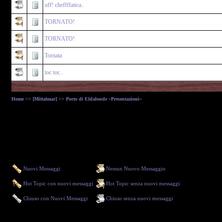
uff! cheffffatica..
TORNATO!
TORNATO!
Tornata
toc toc..
Home
>>
[Mittalmar]
>> Porto di Eldalonde ~Presentazioni~
Nuovi Messaggi
Nessun Nuovo Messaggio
Hot Topic con nuovi messaggi
Hot Topic senza nuovi messaggi
Chiuso con Nuovi Messaggi
Chiuso senza nuovi messaggi