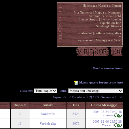
Homepage
|
Cartha di Ilquen .
~
.
Mia Numenor
|
Mappa di Numenor .
Scrittoio Personale
|
PM .
Elenco Gruppi
|
Elenco Ilquelin .
Ilquelin on-line .
Sondaggi
|
Ricerca .
~
.
Calendari
|
Galleria Fotografica .
~
.
Segnalazioni
|
Messaggio ai Valar .
Mae Govannen Guest
Marca questo forum come letto
Visualizza:
Filtro:
Pagina:
<<
< Precedente
1
[2]
3
4
5
Successiva >
>>
Risposte
Autore
Hits
Ultimo Messaggio
2004-02-24 21:49:46
3
diandraflu
3424
Cronos
2005-12-06 23:50:28
13
Verdefoglia
8079
Maward