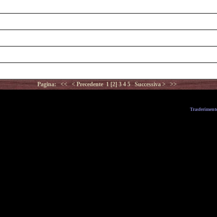
Pagina:
<<
< Precedente
1
[2]
3
4
5
Successiva >
>>
Trasferiment