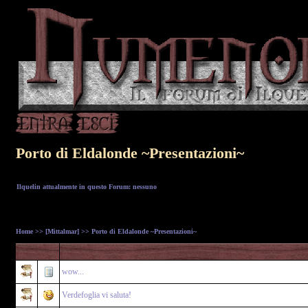
Porto di Eldalonde ~Presentazioni~
Ilquelin attualmente in questo Forum: nessuno
Home
>>
[Mittalmar]
>> Porto di Eldalonde ~Presentazioni~
wow...
Verdefoglia vi saluta!