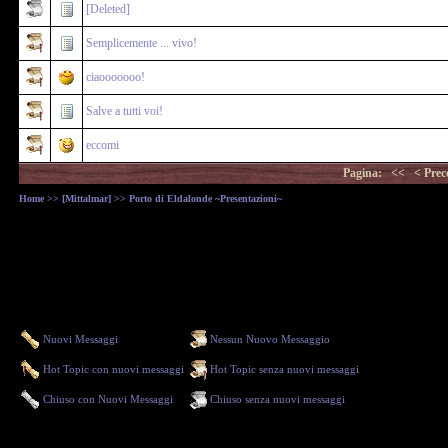
[Deleted]
Semplicemente ... vivo!
ciaooooooo!
Salve a tutti voi!
eccomi
Pagina:
<<
< Prec
Home
>>
[Mittalmar]
>> Porto di Eldalonde ~Presentazioni~
Nuovi Messaggi
Nessun Nuovo Messaggio
Hot Topic con nuovi messaggi
Hot Topic senza nuovi messaggi
Chiuso con Nuovi Messaggi
Chiuso senza nuovi messaggi