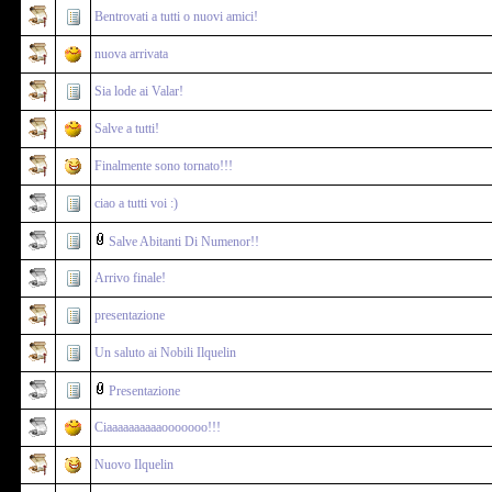
Bentrovati a tutti o nuovi amici!
nuova arrivata
Sia lode ai Valar!
Salve a tutti!
Finalmente sono tornato!!!
ciao a tutti voi :)
Salve Abitanti Di Numenor!!
Arrivo finale!
presentazione
Un saluto ai Nobili Ilquelin
Presentazione
Ciaaaaaaaaaaooooooo!!!
Nuovo Ilquelin