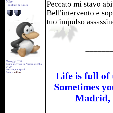
Miko
Peccato mi stavo abit
~ Giullare di Ilquen
Bell'intervento e sop
tuo impulso assassino
______
Messaggi: 1118
Primo ingresso in Numenor: 2004-
04-29
Da: Magna Aprilia
Life is full o
Status:
offline
Sometimes you
Madrid, 