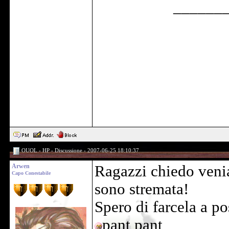
______
OUOL - HP - Discussione - 2007-06-25 18:10:37
Arwen
Ragazzi chiedo venia
Capo Conestabile
sono stremata!
Spero di farcela a po
pant pant