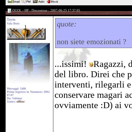
OUOL - HP - Discussione - 2007-06-25 17:37:05
Taym
quote:
Vala Buio
non siete emozionati ?
...issimi!
Ragazzi, d
del libro. Direi che
interventi, rilegarli
Messaggi: 5400
conservare magari ac
Primo ingresso in Numenor: 2002-
07-07
Da: Valimar
Status:
offline
ovviamente :D) ai v