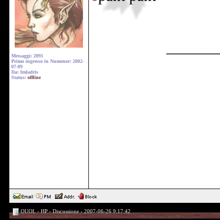
______
Messaggi: 2891
Primo ingresso in Numenor: 2002-
07-09
Da: Imladris
Status:
offline
OUOL - HP - Discussione - 2007-06-26 9:17:42