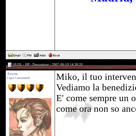
OUOL - HP - Discussione - 2007-06-19 14:38:20
Arwen
Miko, il tuo interve
Capo Conestabile
Vediamo la benedizi
E' come sempre un on
come ora non so anco