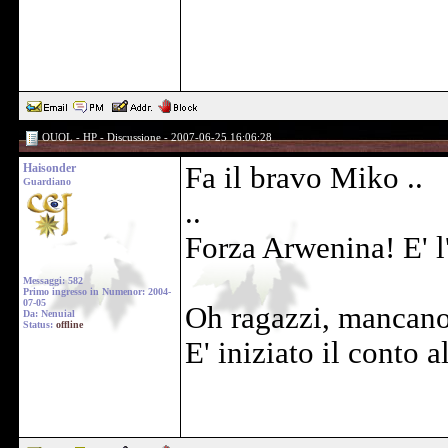
OUOL - HP - Discussione - 2007-06-25 16:06:28
Haisonder
Fa il bravo Miko ..
Guardiano
..
Forza Arwenina! E' l'
Messaggi: 582
Primo ingresso in Numenor: 2004-
07-05
Oh ragazzi, mancano 
Da: Nenuial
Status:
offline
E' iniziato il conto 