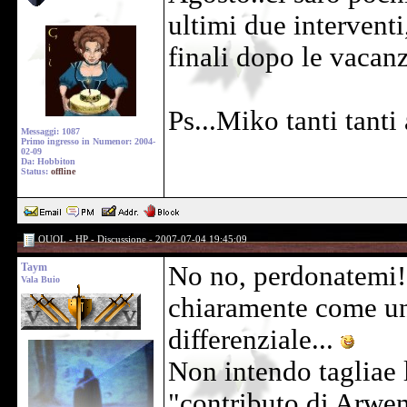
ultimi due interventi
finali dopo le vacanze
Ps...Miko tanti tant
Messaggi: 1087
Primo ingresso in Numenor: 2004-
02-09
Da: Hobbiton
Status:
offline
OUOL - HP - Discussione - 2007-07-04 19:45:09
Taym
No no, perdonatemi!
Vala Buio
chiaramente come una
differenziale...
Non intendo tagliae 
"contributo di Arwen"