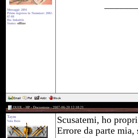
______
Messaggi: 2891
Primo ingresso in Numenor: 2002-
07-09
Da: Imladris
Status:
offline
OUOL - HP - Discussione - 2007-06-20 12:18:21
Taym
Scusatemi, ho proprio
Vala Buio
Errore da parte mia,