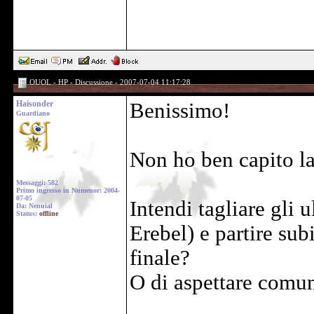
OUOL - HP - Discussione - 2007-07-04 11:17:28
Haisonder
Benissimo!
Guardiano
Non ho ben capito la
Messaggi: 582
Primo ingresso in Numenor: 2004-
07-05
Intendi tagliare gli 
Da: Nenuial
Status:
offline
Erebel) e partire sub
finale?
O di aspettare comun