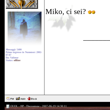
Miko, ci sei?
______
Messaggi: 5400
Primo ingresso in Numenor: 2002-
07-07
Da: Valimar
Status:
offline
OUOL - HP - Discussione - 2007-06-19 14:30:11