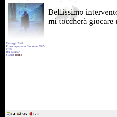
Bellissimo interven
mi toccherà giocare 
Messaggi: 5400
______
Primo ingresso in Numenor: 2002-
07-07
Da: Valimar
Status:
offline