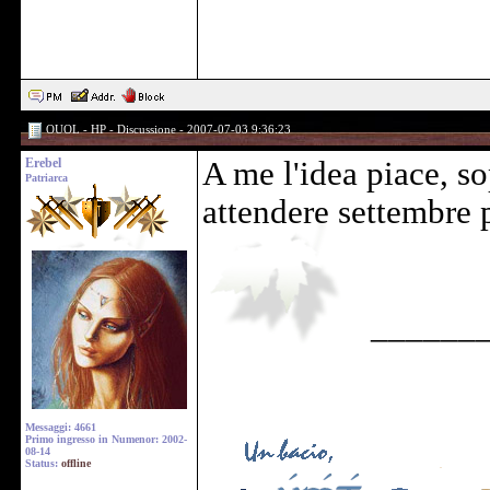
OUOL - HP - Discussione - 2007-07-03 9:36:23
Erebel
A me l'idea piace, sop
Patriarca
attendere settembre 
______
Messaggi: 4661
Primo ingresso in Numenor: 2002-
08-14
Status:
offline