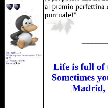
al premio perfettina
puntuale!"
______
Messaggi: 1118
Primo ingresso in Numenor: 2004-
04-29
Da: Magna Aprilia
Life is full o
Status:
offline
Sometimes you
Madrid, 