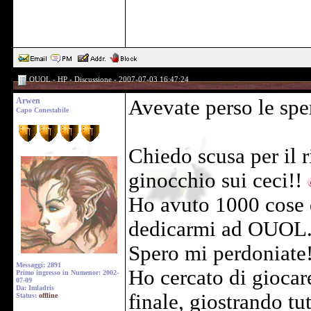
OUOL - HP - Discussione - 2007-07-03 16:47:24
Arwen
Avevate perso le sp
Capo Conestabile
Chiedo scusa per il r
ginocchio sui ceci!!
Ho avuto 1000 cose 
dedicarmi ad OUOL
Spero mi perdoniate
Messaggi: 2891
Ho cercato di giocar
Primo ingresso in Numenor: 2002-
07-09
Da: Imladris
finale, giostrando tu
Status:
offline