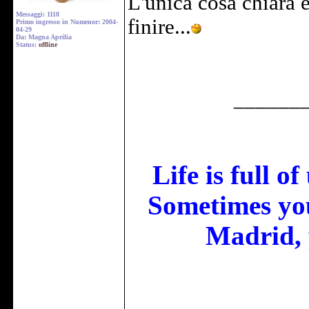
L'unica cosa chiara 
Messaggi: 1118
finire...
Primo ingresso in Numenor: 2004-
04-29
Da: Magna Aprilia
Status:
offline
______
Life is full o
Sometimes you
Madrid, 