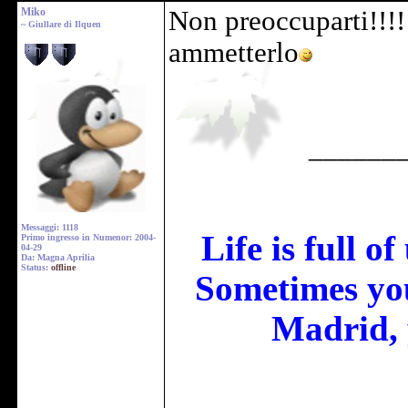
Miko
Non preoccuparti!!!!!
~ Giullare di Ilquen
ammetterlo
______
Messaggi: 1118
Life is full o
Primo ingresso in Numenor: 2004-
04-29
Da: Magna Aprilia
Status:
offline
Sometimes you
Madrid, 