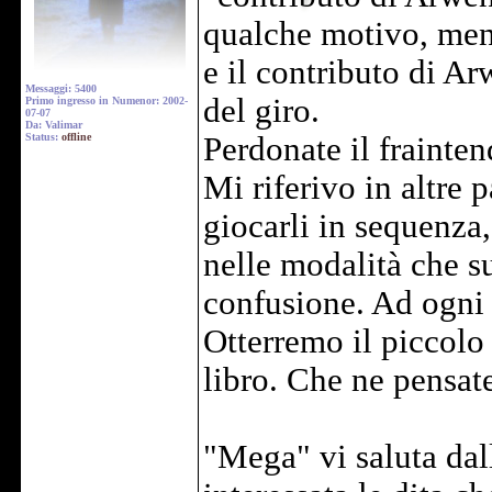
qualche motivo, men
e il contributo di A
Messaggi: 5400
del giro.
Primo ingresso in Numenor: 2002-
07-07
Da: Valimar
Status:
offline
Perdonate il frainte
Mi riferivo in altre p
giocarli in sequenza
nelle modalità che s
confusione. Ad ogni
Otterremo il piccolo 
libro. Che ne pensa
"Mega" vi saluta dal