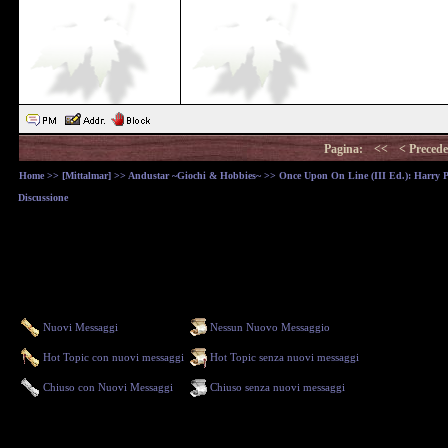
Pagina:
<<
< Precede
Home
>>
[Mittalmar]
>>
Andustar ~Giochi & Hobbies~
>>
Once Upon On Line (III Ed.): Harry Pot
Discussione
Nuovi Messaggi
Nessun Nuovo Messaggio
Hot Topic con nuovi messaggi
Hot Topic senza nuovi messaggi
Chiuso con Nuovi Messaggi
Chiuso senza nuovi messaggi