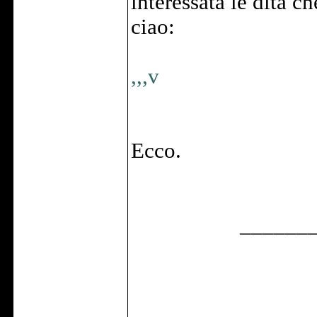
interessata le dita c
ciao:
,,,v
Ecco.
______