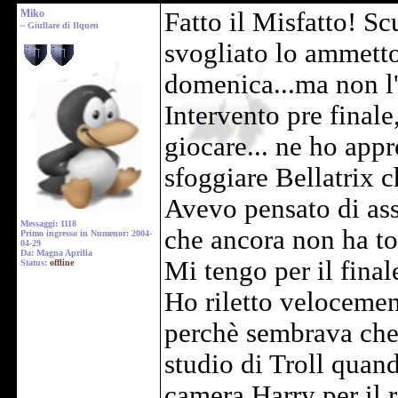
Miko
Fatto il Misfatto! Sc
~ Giullare di Ilquen
svogliato lo ammetto
domenica...ma non l'
Intervento pre final
giocare... ne ho appr
sfoggiare Bellatrix c
Avevo pensato di ass
Messaggi: 1118
che ancora non ha to
Primo ingresso in Numenor: 2004-
04-29
Da: Magna Aprilia
Mi tengo per il final
Status:
offline
Ho riletto velocemen
perchè sembrava che 
studio di Troll quan
camera Harry per il r