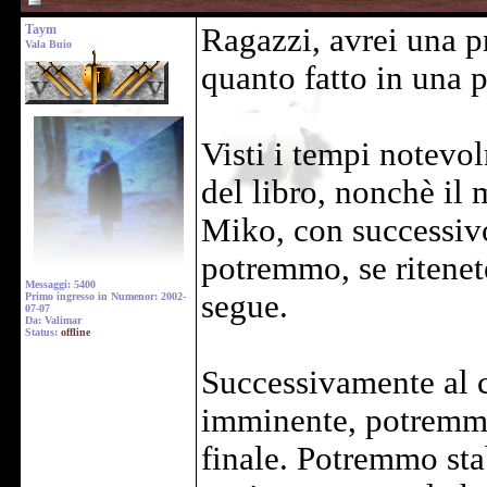
Taym
Ragazzi, avrei una pr
Vala Buio
quanto fatto in una
Visti i tempi notevol
del libro, nonchè il
Miko, con successivo
potremmo, se ritenet
Messaggi: 5400
segue.
Primo ingresso in Numenor: 2002-
07-07
Da: Valimar
Status:
offline
Successivamente al 
imminente, potremmo 
finale. Potremmo sta