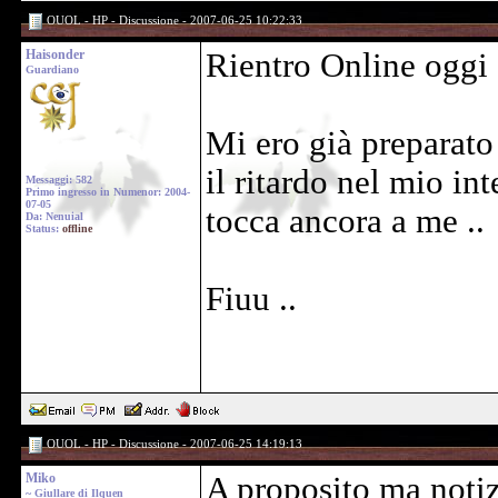
OUOL - HP - Discussione - 2007-06-25 10:22:33
Haisonder
Rientro Online oggi 
Guardiano
Mi ero già preparato 
il ritardo nel mio i
Messaggi: 582
Primo ingresso in Numenor: 2004-
07-05
tocca ancora a me ..
Da: Nenuial
Status:
offline
Fiuu ..
OUOL - HP - Discussione - 2007-06-25 14:19:13
Miko
A proposito ma notiz
~ Giullare di Ilquen