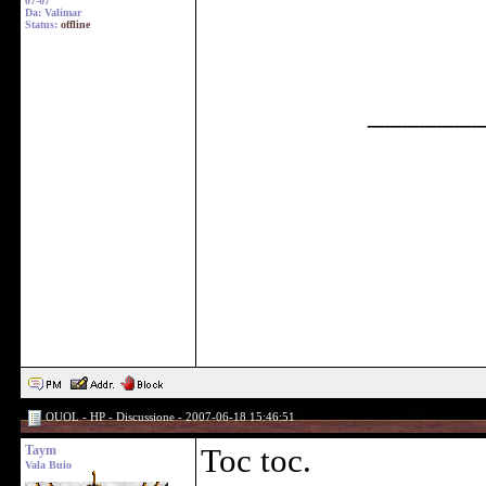
07-07
Da: Valimar
Status:
offline
______
OUOL - HP - Discussione - 2007-06-18 15:46:51
Taym
Toc toc.
Vala Buio