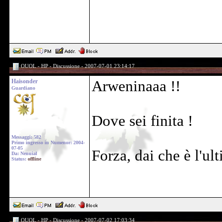
OUOL - HP - Discussione - 2007-07-01 23:14:17
Haisonder
Arweninaaa !!
Guardiano
Dove sei finita !
Messaggi: 582
Primo ingresso in Numenor: 2004-
07-05
Forza, dai che è l'ul
Da: Nenuial
Status:
offline
OUOL - HP - Discussione - 2007-07-02 17:03:34