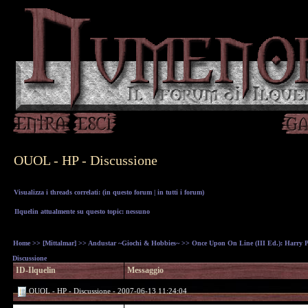
OUOL - HP - Discussione
Visualizza i threads correlati: (
in questo forum
|
in tutti i forum
)
Ilquelin attualmente su questo topic: nessuno
Home
>>
[Mittalmar]
>>
Andustar ~Giochi & Hobbies~
>>
Once Upon On Line (III Ed.): Harry Pot
Discussione
ID-Ilquelin
Messaggio
OUOL - HP - Discussione - 2007-06-13 11:24:04