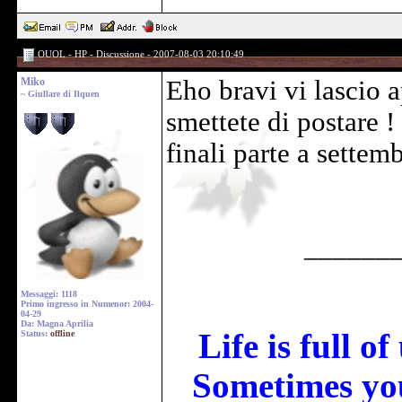
OUOL - HP - Discussione - 2007-08-03 20:10:49
Miko
Eho bravi vi lascio a
~ Giullare di Ilquen
smettete di postare !
finali parte a settemb
______
Messaggi: 1118
Primo ingresso in Numenor: 2004-
04-29
Da: Magna Aprilia
Life is full o
Status:
offline
Sometimes you