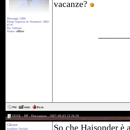
vacanze?
Messaggi: 5400
Primo ingresso in Numenor: 2002-
07-07
Da: Valimar
Status:
offline
______
OUOL - HP - Discussione - 2007-09-03 23:26:20
Gilraen
So che Haisonder è a
Scudiero Novizio