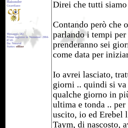
Haisonder
Direi che tutti siamo
Guardiano
Contando però che og
parlando i tempi per 
Messaggi: 582
Primo ingresso in Numenor: 2004-
07-05
prenderanno sei gior
Da: Nenuial
Status:
offline
come data per iniziare
Io avrei lasciato, tr
giorni .. quindi si va
qualche giorno in pi
ultima e tonda .. per 
uscito, io ed Erebel 
Taym, di nascosto, av