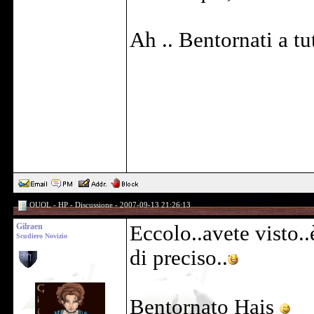
Ah .. Bentornati a tut
OUOL - HP - Discussione - 2007-09-13 21:26:13
Gilraen
Eccolo..avete visto..è
Scudiero Novizio
di preciso..
Bentornato Hais