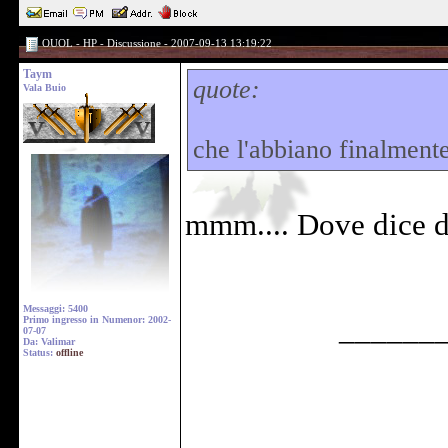
OUOL - HP - Discussione - 2007-09-13 13:19:22
Taym
quote:
Vala Buio
che l'abbiano finalment
mmm.... Dove dice di
Messaggi: 5400
______
Primo ingresso in Numenor: 2002-
07-07
Da: Valimar
Status:
offline