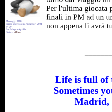
Per l'ultima giocata 
finali in PM ad un u
Messaggi: 1118
non appena li avrà tu
Primo ingresso in Numenor: 2004-
04-29
Da: Magna Aprilia
Status:
offline
______
Life is full o
Sometimes you
Madrid, 