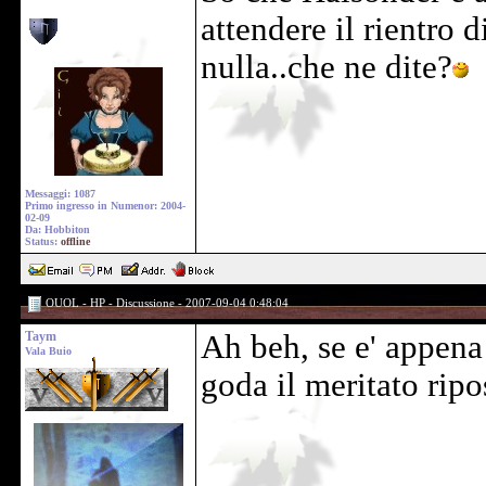
attendere il rientro 
nulla..che ne dite?
Messaggi: 1087
Primo ingresso in Numenor: 2004-
02-09
Da: Hobbiton
Status:
offline
OUOL - HP - Discussione - 2007-09-04 0:48:04
Taym
Ah beh, se e' appen
Vala Buio
goda il meritato rip