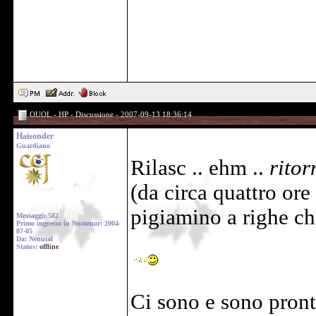
OUOL - HP - Discussione - 2007-09-13 18:36:14
Haisonder
Guardiano
Rilasc .. ehm ..
ritor
(da circa quattro ore
pigiamino a righe ch
Messaggi: 582
Primo ingresso in Numenor: 2004-
07-05
Da: Nenuial
Status:
offline
Ci sono e sono pronto