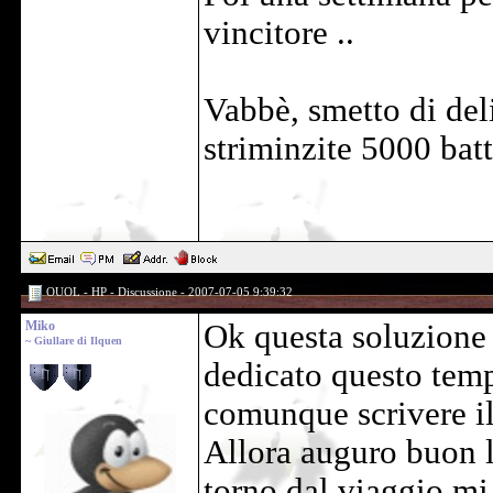
vincitore ..
Vabbè, smetto di deli
striminzite 5000 batt
OUOL - HP - Discussione - 2007-07-05 9:39:32
Miko
Ok questa soluzione 
~ Giullare di Ilquen
dedicato questo temp
comunque scrivere il
Allora auguro buon 
torno dal viaggio mi