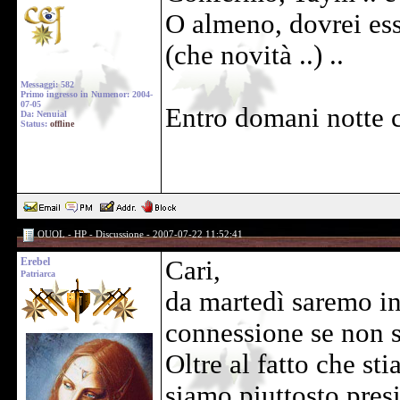
O almeno, dovrei ess
(che novità ..) ..
Messaggi: 582
Primo ingresso in Numenor: 2004-
07-05
Entro domani notte c
Da: Nenuial
Status:
offline
OUOL - HP - Discussione - 2007-07-22 11:52:41
Erebel
Cari,
Patriarca
da martedì saremo in 
connessione se non s
Oltre al fatto che st
siamo piuttosto pres