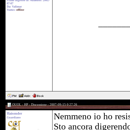
Primo ingresso in Numenor: 2002-
07-07
Da: Valimar
Status:
offline
______
OUOL - HP - Discussione - 2007-09-15 0:27:26
Haisonder
Nemmeno io ho resist
Guardiano
Sto ancora digerendo 