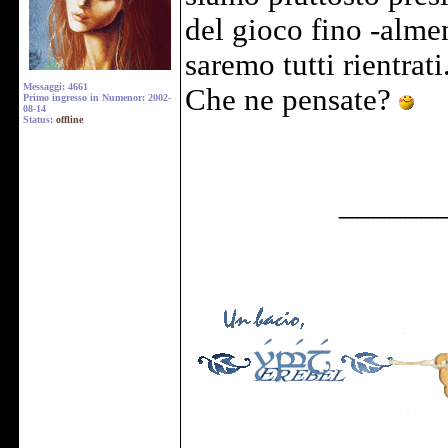
del gioco fino -alme
saremo tutti rientrati
Messaggi: 4661
Che ne pensate?
Primo ingresso in Numenor: 2002-
08-14
Status:
offline
______