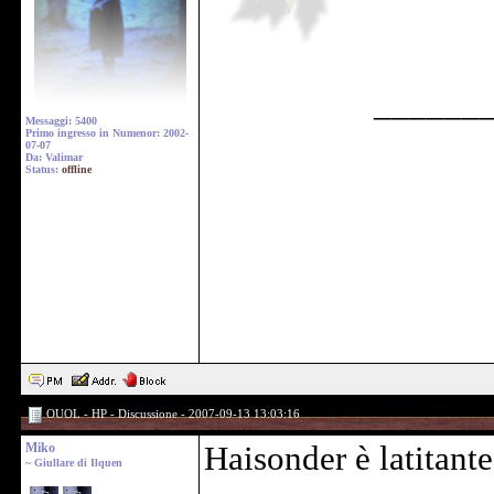
______
Messaggi: 5400
Primo ingresso in Numenor: 2002-
07-07
Da: Valimar
Status:
offline
OUOL - HP - Discussione - 2007-09-13 13:03:16
Miko
Haisonder è latitante
~ Giullare di Ilquen