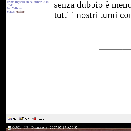
senza dubbio è meno 
Primo ingresso in Numenor: 2002-
07-07
Da: Valimar
Status:
offline
tutti i nostri turni 
______
OUOL - HP - Discussione - 2007-07-17 9:53:55