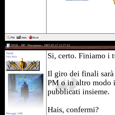
OUOL - HP - Discussione - 2007-07-17 11:27:13
Taym
Si, certo. Finiamo i
Vala Buio
Il giro dei finali sa
PM o in altro modo i
pubblicati insieme.
Hais, confermi?
Messaggi: 5400