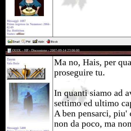
Messaggi: 1087
Primo ingresso in Numenor: 2004-
02-09
Da: Hobbiton
Status:
offline
OUOL - HP - Discussione - 2007-09-14 23:06:00
Taym
Ma no, Hais, per qua
Vala Buio
proseguire tu.
In quanti siamo ad av
settimo ed ultimo cap
A ben pensarci, piu' 
non da poco, ma non 
Messaggi: 5400