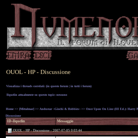
OUOL - HP - Discussione
Visualizza i threads correlati: (
in questo forum
|
in tutti i forum
)
Ilquelin attualmente su questo topic: nessuno
Home
>>
[Mittalmar]
>>
Andustar ~Giochi & Hobbies~
>>
Once Upon On Line (III Ed.): Harry Pot
Discussione
ID-Ilquelin
Messaggio
OUOL - HP - Discussione - 2007-07-05 0:03:44