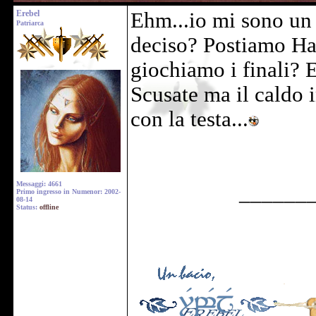
Erebel
Ehm...io mi sono un
Patriarca
deciso? Postiamo Hai
giochiamo i finali? 
Scusate ma il caldo 
con la testa...
Messaggi: 4661
______
Primo ingresso in Numenor: 2002-
08-14
Status:
offline