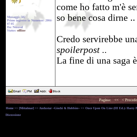
come ho fatto m'è s
so bene cosa dirne ..
Messaggi: 582
Primo ingresso in Numenor: 2004-
07-05
Da: Nenuial
Status:
offline
Credo servirebbe una
spoilerpost ..
La fine di una saga è
Pagina:
<<
< Precede
Home
>>
[Mittalmar]
>>
Andustar ~Giochi & Hobbies~
>>
Once Upon On Line (III Ed.): Harry Pot
Discussione