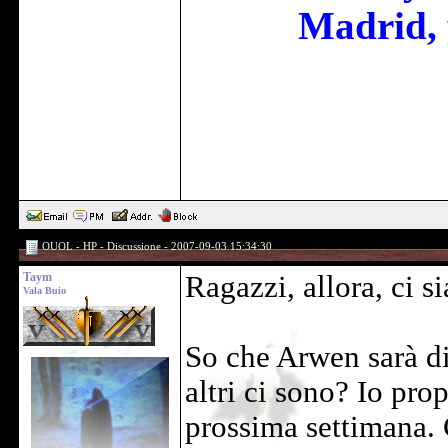
Madrid, 
OUOL - HP - Discussione - 2007-09-03 15:34:30
Taym
Ragazzi, allora, ci 
Vala Buio
So che Arwen sarà di 
altri ci sono? Io prop
prossima settimana. 