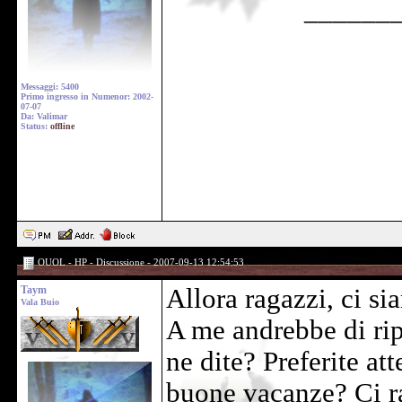
______
Messaggi: 5400
Primo ingresso in Numenor: 2002-
07-07
Da: Valimar
Status:
offline
OUOL - HP - Discussione - 2007-09-13 12:54:53
Taym
Allora ragazzi, ci si
Vala Buio
A me andrebbe di ripr
ne dite? Preferite at
buone vacanze? Ci r