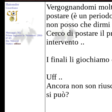
Haisonder
Vergognandomi molto
Guardiano
postare (è un periodo
non posso che dirmi 
Cerco di postare il p
Messaggi: 582
Primo ingresso in Numenor: 2004-
07-05
intervento ..
Da: Nenuial
Status:
offline
I finali li giochiam
Uff ..
Ancora non son riusc
si può?