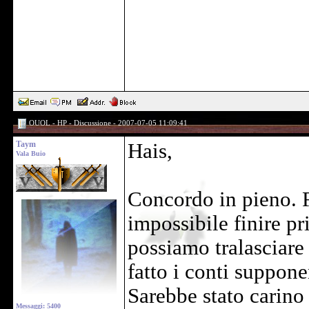
OUOL - HP - Discussione - 2007-07-05 11:09:41
Taym
Hais,
Vala Buio
Concordo in pieno. 
impossibile finire pri
possiamo tralasciare
fatto i conti suppon
Sarebbe stato carino 
Messaggi: 5400