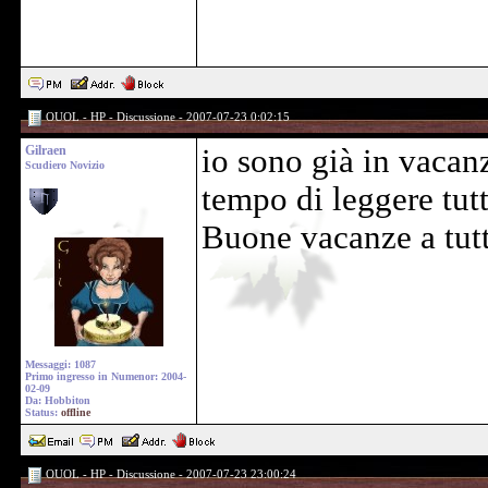
OUOL - HP - Discussione - 2007-07-23 0:02:15
Gilraen
io sono già in vacan
Scudiero Novizio
tempo di leggere tutti
Buone vacanze a tutti
Messaggi: 1087
Primo ingresso in Numenor: 2004-
02-09
Da: Hobbiton
Status:
offline
OUOL - HP - Discussione - 2007-07-23 23:00:24