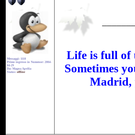
______
Life is full o
Messaggi: 1118
Primo ingresso in Numenor: 2004-
Sometimes you
04-29
Da: Magna Aprilia
Status:
offline
Madrid, 