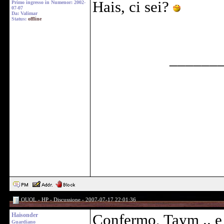
Hais, ci sei?
Primo ingresso in Numenor: 2002-
07-07
Da: Valimar
Status:
offline
______
OUOL - HP - Discussione - 2007-07-17 22:01:36
Haisonder
Confermo, Taym .. e 
Guardiano