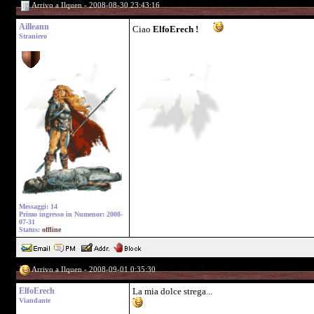
Arrivo a Ilquen - 2008-08-30 23:43:16
Ailleann
Ciao
ElfoErech !
Straniero
Messaggi: 14
Primo ingresso in Numenor: 2008-
07-31
Status:
offline
Arrivo a Ilquen - 2008-09-01 0:35:30
ElfoErech
La mia dolce strega...
Viandante