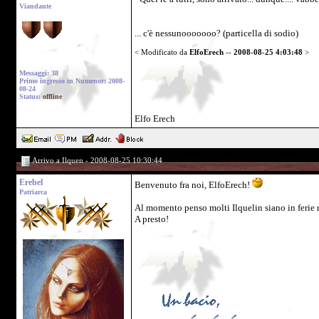
Viandante
... c'è nessunooooooo? (particella di sodio)
< Modificato da
ElfoErech
--
2008-08-25 4:03:48
>
Messaggi: 38
Primo ingresso in Numenor: 2008-
08-24
Status:
offline
Elfo Erech
Arrivo a Ilquen - 2008-08-25 10:30:44
Erebel
Benvenuto fra noi, ElfoErech!
Patriarca
Al momento penso molti Ilquelin siano in ferie 
A presto!