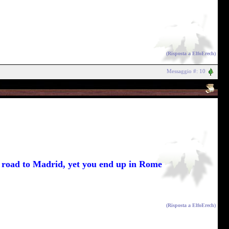
(Risposta a
ElfoErech
)
Messaggio #: 10
he road to Madrid, yet you end up in Rome
(Risposta a
ElfoErech
)