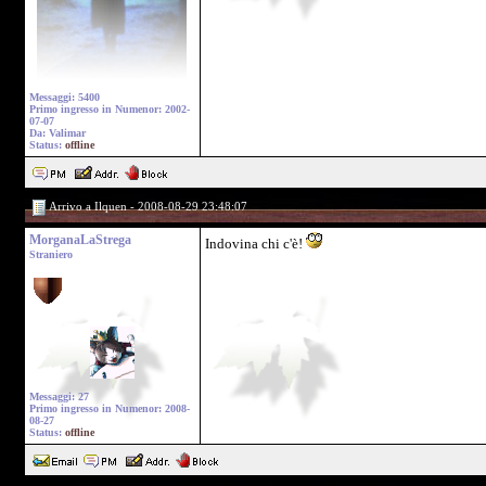
Messaggi: 5400
Primo ingresso in Numenor: 2002-
07-07
Da: Valimar
Status:
offline
Arrivo a Ilquen - 2008-08-29 23:48:07
MorganaLaStrega
Indovina chi c'è!
Straniero
Messaggi: 27
Primo ingresso in Numenor: 2008-
08-27
Status:
offline