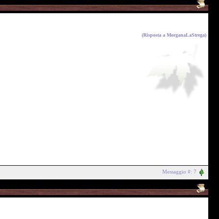
(Risposta a
MorganaLaStrega
)
Messaggio #: 7