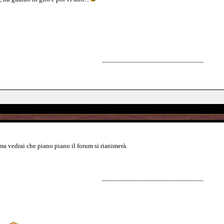
_____________________________
ma vedrai che piano piano il forum si rianimerà.
_____________________________