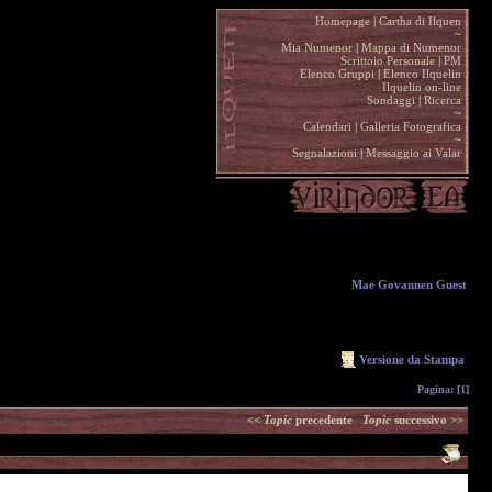
Homepage
|
Cartha di Ilquen .
~
.
Mia Numenor
|
Mappa di Numenor .
Scrittoio Personale
|
PM .
Elenco Gruppi
|
Elenco Ilquelin .
Ilquelin on-line .
Sondaggi
|
Ricerca .
~
.
Calendari
|
Galleria Fotografica .
~
.
Segnalazioni
|
Messaggio ai Valar .
Mae Govannen Guest
Versione da Stampa
Pagina:
[1]
<<
Topic
precedente
Topic
successivo >>