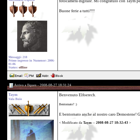
fotocamera digitale. Mi congratulo con Taym per
Buone ferie a tutti!!!!
Messaggi: 218
Primo ingresso in Numenor: 2006-
01-06
Status:
offline
Arrivo a Ilquen - 2008-08-27 18:31:24
Taym
Benvenuto Elfoerech.
Vala Buio
Bentornato? :)
E bentornato anche al nostro caro Demostene! Gra
< Modificato da
Taym
--
2008-08-27 18:32:43
>