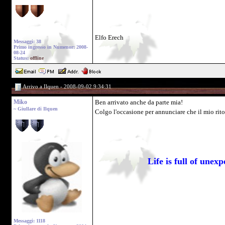
Elfo Erech
Messaggi: 38
Primo ingresso in Numenor: 2008-
08-24
Status:
offline
Arrivo a Ilquen - 2008-09-02 9:34:31
Miko
Ben arrivato anche da parte mia!
~ Giullare di Ilquen
Colgo l'occasione per annunciare che il mio ritor
Life is full of une
Messaggi: 1118