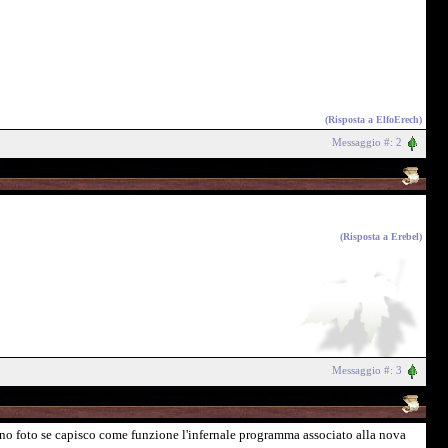
(Risposta a
ElfoErech
)
Messaggio #: 2
(Risposta a
Erebel
)
Messaggio #: 3
ranno foto se capisco come funzione l'infernale programma associato alla nova