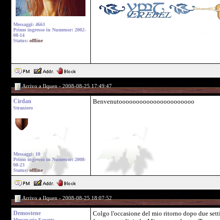
Messaggi: 4661
Primo ingresso in Numenor: 2002-
08-14
Status:
offline
Arrivo a Ilquen - 2008-08-25 17:49:47
Cirdan
Benvenutoooooooooooooooooooooo
Straniero
Messaggi: 10
Primo ingresso in Numenor: 2008-
08-23
Status:
offline
Arrivo a Ilquen - 2008-08-25 18:07:52
Demostene
Colgo l'occasione del mio ritorno dopo due setti
Mercenario Esperto