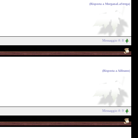
(Risposta a
MorganaLaStrega
)
Messaggio #: 8
(Risposta a
Ailleann
)
Messaggio #: 9