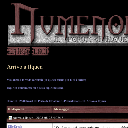
Arrivo a Ilquen
Visualizza i threads correlati: (
in questo forum
|
in tutti i forum
)
Ilquelin attualmente su questo topic: nessuno
Home
>>
[Mittalmar]
>>
Porto di Eldalonde ~Presentazioni~
>> Arrivo a Ilquen
ID-Ilquelin
Messaggio
Arrivo a Ilquen - 2008-08-25 4:02:18
ElfoErech
‘ Quel re a tutti, sono arrivato... dunque.... vabbè