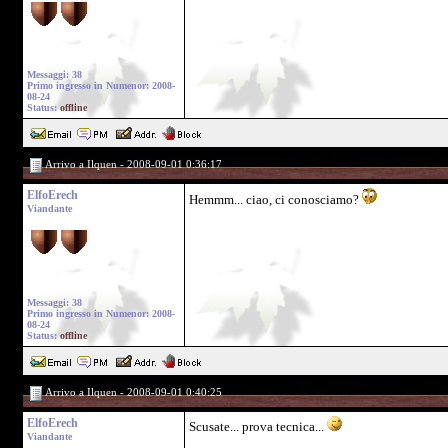
Messaggi: 38
Primo ingresso in Numenor: 2008-
08-24
Status:
offline
Arrivo a Ilquen - 2008-09-01 0:36:17
ElfoErech
Hemmm... ciao, ci conosciamo?
Viandante
Messaggi: 38
Primo ingresso in Numenor: 2008-
08-24
Status:
offline
Arrivo a Ilquen - 2008-09-01 0:40:25
ElfoErech
Scusate... prova tecnica...
Viandante