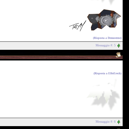
(Risposta a
Demostene
)
Messaggio #: 5
(Risposta a
ElfoErech
)
Messaggio #: 6