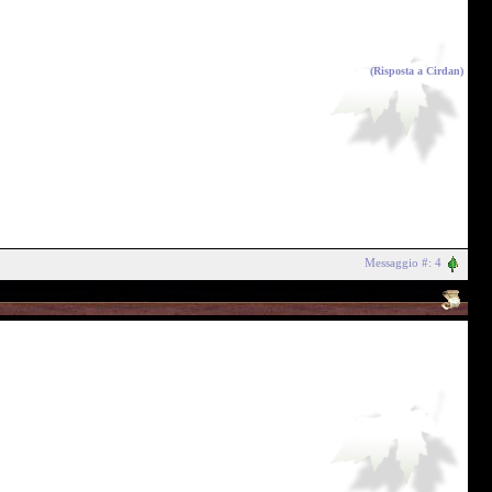
(Risposta a
Cirdan
)
Messaggio #: 4