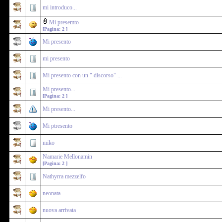
mi introduco...
Mi presemto
[Pagina:
2
]
Mi presento
mi presento
Mi presento con un " discorso" ...
Mi presento...
[Pagina:
2
]
Mi presento...
Mi ptresento
miko
Namarie Mellonamin
[Pagina:
2
]
Nathyrra mezzelfo
neonata
nuova arrivata