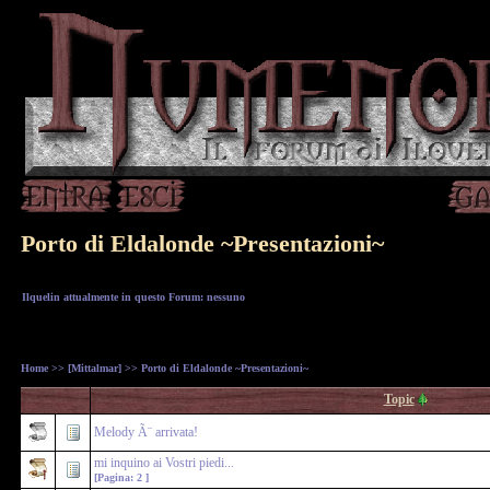
Porto di Eldalonde ~Presentazioni~
Ilquelin attualmente in questo Forum: nessuno
Home
>>
[Mittalmar]
>> Porto di Eldalonde ~Presentazioni~
Topic
Melody Ã¨ arrivata!
mi inquino ai Vostri piedi...
[Pagina:
2
]