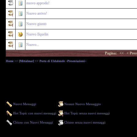
nuovo approdo!
Nuovo arrivo!
Nuovo giunto
Nuovo Ilquelin
Nuovo...
Pagina:
<<
< Prec
Home
>>
[Mittalmar]
>> Porto di Eldalonde ~Presentazioni~
Nuovi Messaggi
Nessun Nuovo Messaggio
Hot Topic con nuovi messaggi
Hot Topic senza nuovi messaggi
Chiuso con Nuovi Messaggi
Chiuso senza nuovi messaggi