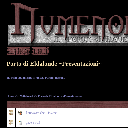
Porto di Eldalonde ~Presentazioni~
Ilquelin attualmente in questo Forum: nessuno
Home
>>
[Mittalmar]
>> Porto di Eldalonde ~Presentazioni~
Pensavate che... invece!
pace a voi!!!