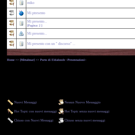
miko
Mi ptresento
Mi presento...
[Pagina:
2
]
Mi presento...
Mi presento con un " discorso" ...
Home
>>
[Mittalmar]
>> Porto di Eldalonde ~Presentazioni~
Nuovi Messaggi
Nessun Nuovo Messaggio
Hot Topic con nuovi messaggi
Hot Topic senza nuovi messaggi
Chiuso con Nuovi Messaggi
Chiuso senza nuovi messaggi