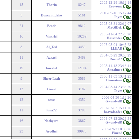
2005-12-28 16:13:14
15
Tharin
8247
Eruyome
2010-09-16 15:12:44
5
Duncan Idaho
5161
Taym
2005-08-31 22:19:07
24
Feade
9812
MaGiDeL
2005-11-04 22:28:28
16
Vintriel
10209
Haisonder
2007-05-04 10:45:23
8
Al_Ted
3459
LLEAR
2004-03-29 20:55:29
11
Azrael
3489
Rinon82
2005-11-13 23:18:41
19
Imrahil
12104
Angalmor
2006-11-03 13:41:23
9
Sheer Leah
3586
Demostene
2004-03-14 23:33:29
13
Guest
3187
Taym
2006-04-30 1:18:20
12
nessa
4352
GwendydD
2007-02-02 15:11:26
11
luna72
3790
bravoleader
2004-07-12 20:26:34
16
Nathyrra
3867
GwendydD
2005-09-21 0:36:26
23
Aredhel
39976
Finrod