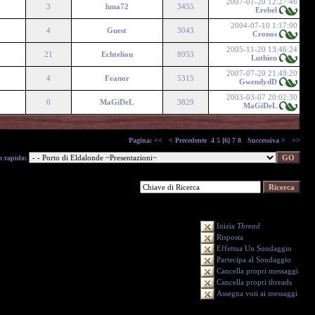
2007-01-20 12:27:46
3
luna72
3455
Erebel
2004-07-10 1:17:00
4
Guest
3043
Cronos
2005-11-20 13:46:24
21
Echtelion
8953
Luthien
2007-07-20 21:49:20
4
Feanor
5315
GwendydD
2003-03-07 20:02:30
0
MaGiDeL
3829
MaGiDeL
Pagina:
<<
< Precedente
4
5
[6]
7
8
Successiva >
>>
o rapido:
Inizia
Thread
Risposta
Effettua Un Sondaggio
Partecipa al Sondaggio
Cancella propri messaggi
Cancella propri threads
Assegna voti ai messaggi