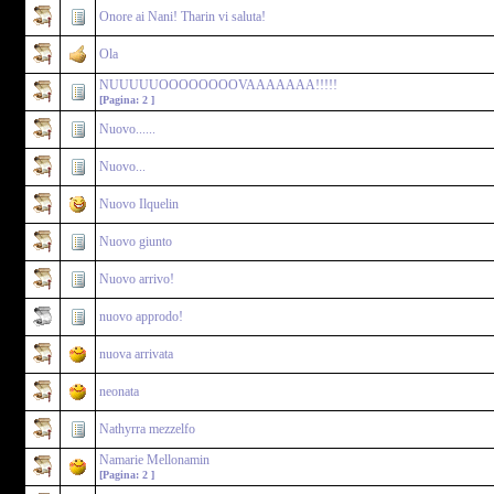
Onore ai Nani! Tharin vi saluta!
Ola
NUUUUUOOOOOOOOVAAAAAAA!!!!!
[Pagina:
2
]
Nuovo......
Nuovo...
Nuovo Ilquelin
Nuovo giunto
Nuovo arrivo!
nuovo approdo!
nuova arrivata
neonata
Nathyrra mezzelfo
Namarie Mellonamin
[Pagina:
2
]