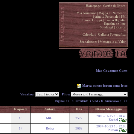
Homepage
|
Cartha di Ilquen .
~
.
Mia Numenor
|
Mappa di Numenor .
Scrittoio Personale
|
PM .
Elenco Gruppi
|
Elenco Ilquelin .
Ilquelin on-line .
Sondaggi
|
Ricerca .
~
.
Calendari
|
Galleria Fotografica .
~
.
Segnalazioni
|
Messaggio ai Valar .
Mae Govannen Guest
Marca questo forum come letto
Visualizza:
Filtro:
Pagina:
<<
< Precedente
4
5
[6]
7
8
Successiva >
>>
Risposte
Autore
Hits
Ultimo Messaggio
2005-01-15 16:10:45
10
Miko
3522
Erebel
2004-10-23 16:12:03
17
Reira
3689
Niman