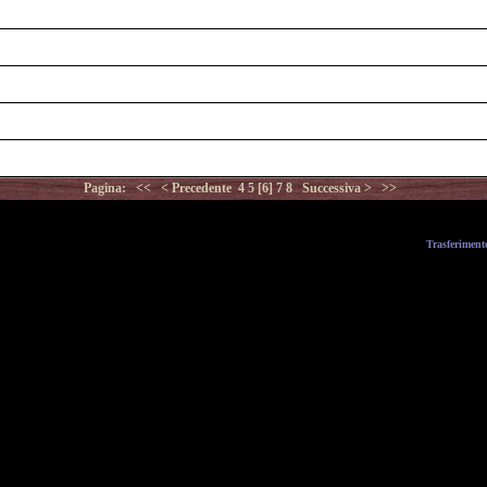
Pagina:
<<
< Precedente
4
5
[6]
7
8
Successiva >
>>
Trasferiment