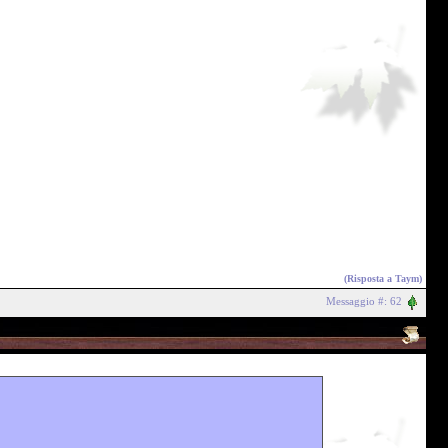
(Risposta a
Taym
)
Messaggio #: 62