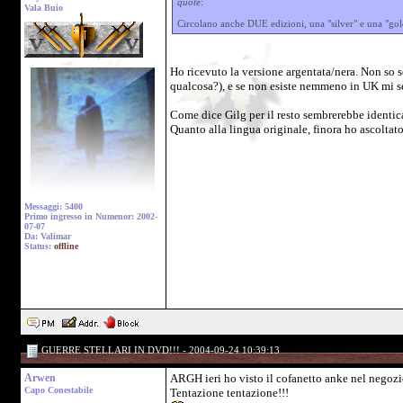
quote:
Vala Buio
Circolano anche DUE edizioni, una "silver" e una "gold"
Ho ricevuto la versione argentata/nera. Non so se
qualcosa?), e se non esiste nemmeno in UK mi s
Come dice Gilg per il resto sembrerebbe identica 
Quanto alla lingua originale, finora ho ascoltat
Messaggi: 5400
Primo ingresso in Numenor: 2002-
07-07
Da: Valimar
Status:
offline
GUERRE STELLARI IN DVD!!! - 2004-09-24 10:39:13
Arwen
ARGH ieri ho visto il cofanetto anke nel negozio
Capo Conestabile
Tentazione tentazione!!!