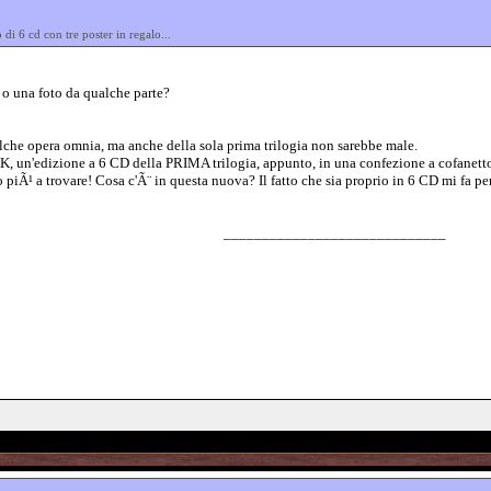
di 6 cd con tre poster in regalo...
k o una foto da qualche parte?
che opera omnia, ma anche della sola prima trilogia non sarebbe male.
UK, un'edizione a 6 CD della PRIMA trilogia, appunto, in una confezione a cofanetto d
o piÃ¹ a trovare! Cosa c'Ã¨ in questa nuova? Il fatto che sia proprio in 6 CD mi fa pen
_____________________________