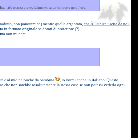
ltra.. abbastanza prevedibilmente, su un contrasto nero / oro.
quadrato, non panoramico) mentre quella argentata,
che Ã¨ l'unica uscita da noi
,
 in formato originale se dotati di proiettore (?).
, ma non mi pare.
madre e al mio pelouche da bambina
, lo vorrei anche in italiano. Questo
enso che non sarebbe assolutamente la stessa cosa se non potessi vederla ogni