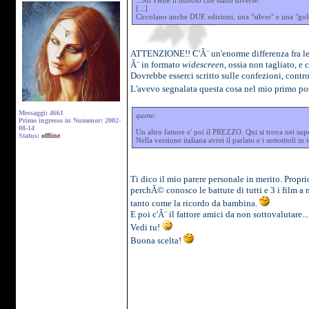
...Mi viene il dubbio che siano diverse.
[...]
Circolano anche DUE edizioni, una "silver" e una "gold"
ATTENZIONE!! C'Ã¨ un'enorme differenza fra le 
Ã¨ in formato
widescreen
, ossia non tagliato, e
Dovrebbe esserci scritto sulle confezioni, contro
L'avevo segnalata questa cosa nel mio primo pos
Messaggi: 4661
quote:
Primo ingresso in Numenor: 2002-
08-14
Un altro fattore e' poi il PREZZO. Qui si trova nei su
Status:
offline
Nella versione italiana avrei il parlato e i sottotitoli 
Ti dico il mio parere personale in merito. Propr
perchÃ© conosco le battute di tutti e 3 i film a 
tanto come la ricordo da bambina.
E poi c'Ã¨ il fattore amici da non sottovalutare.
Vedi tu!
Buona scelta!