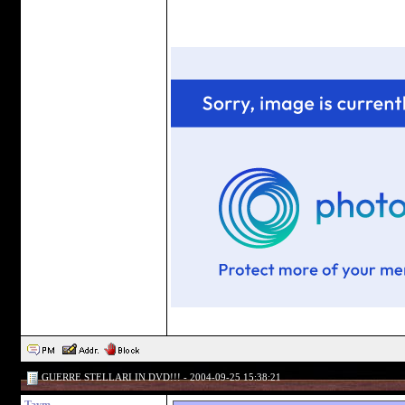
GUERRE STELLARI IN DVD!!! - 2004-09-25 15:38:21