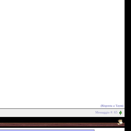
(Risposta a
Taym
)
Messaggio #: 65