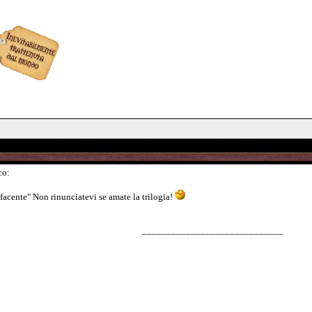
co:
acente" Non rinunciatevi se amate la trilogia!
_____________________________