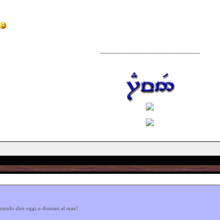
_____________________________
 intendo dire oggi o domani al max!