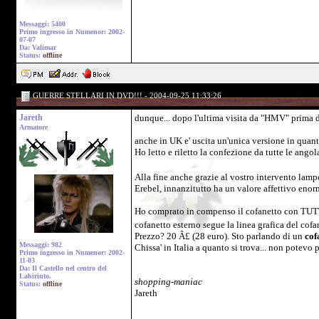
Messaggi: 5400
Primo ingresso in Numenor: 2002-
07-07
Da: Valimar
Status:
offline
GUERRE STELLARI IN DVD!!! - 2004-09-25 11:33:26
Jareth
dunque... dopo l'ultima visita da "HMV" prima d
Armatore
anche in UK e' uscita un'unica versione in quant
Ho letto e riletto la confezione da tutte le ango
Alla fine anche grazie al vostro intervento lam
Erebel, innanzitutto ha un valore affettivo enorm
Ho comprato in compenso il cofanetto con TUTTA 
cofanetto esterno segue la linea grafica del cof
Prezzo? 20 Â£ (28 euro). Sto parlando di un
cof
Messaggi: 982
Chissa' in Italia a quanto si trova... non potevo
Primo ingresso in Numenor: 2002-
11-03
Da: Il Castello nel centro del
Labirinto.
shopping-maniac
Status:
offline
Jareth