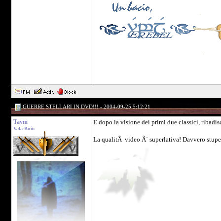
GUERRE STELLARI IN DVD!!! - 2004-09-25 5:12:21
Taym
E dopo la visione dei primi due classici, ribadis
Vala Buio
La qualitÃ video Ã¨ superlativa! Davvero stupef