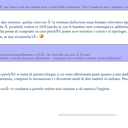
, ma l'unica cosa che cambia sono i colori della confezione. Una e' basata su nero / argento e l'a
due versioni: quella color oro Ã¨ la versione
fullscreen
ossia formato televisivo (
 che Ã¨ possibile vedere in 16/9 (anche se con le bandine nere comunque) o addirittura
lla prima di comprarlo in caso perchÃ© potrei aver invertito i colori e le tipologie
t, se mai ricontrolla lÃ¬.
permercati tranquillamente a 24 Â£, che vuol dire non piu' di 35 euro.
in italiano, ai quali sono pure affezionato... ma quanto mi verrebbe a costare questa differenza?
io perchÃ© si tratta di questa trilogia, a cui sono affezionata quasi quanto a mia 
memoria, comprese le intonazioni e i divertenti modi di dire tradotti in italiano. P
.. cosÃ¬ ti condanni a poterlo vedere solo insieme a chi mastica l'inglese.
_____________________________