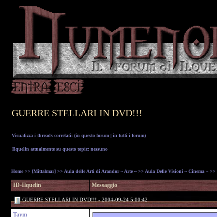
GUERRE STELLARI IN DVD!!!
Visualizza i threads correlati: (
in questo forum
|
in tutti i forum
)
Ilquelin attualmente su questo topic: nessuno
Home
>>
[Mittalmar]
>>
Aula delle Arti di Arandor ~ Arte ~
>>
Aula Delle Visioni ~ Cinema ~
>> 
ID-Ilquelin
Messaggio
GUERRE STELLARI IN DVD!!! - 2004-09-24 5:00:42
Taym