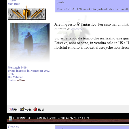
Taym
quote:
Vala Buio
Prezzo? 20 Â£ (28 euro). Sto parlando di un cofanetto 
Jareth, questo Ã¨ fantastico. Per caso hai un lin
Si tratta di
questo
?
Sto aspettando da tempo che realizzino una qual
Esisteva, anni or sono, in vendita solo in US e 
libricini e molto altro, extralusso) che non riesc
Messaggi: 5400
Primo ingresso in Numenor: 2002-
07-07
Da: Valimar
Status:
offline
GUERRE STELLARI IN DVD!!! - 2004-09-26 12:11:21
Cronos