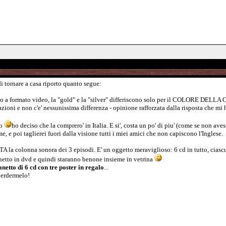
i tornare a casa riporto quanto segue:
o a formato video, la "gold" e la "silver" differiscono solo per il COLORE DELLA COP
lazioni e non c'e' nessunissima differenza - opinione rafforzata dalla risposta che m
po
ho deciso che la comprero' in Italia. E si', costa un po' di piu' (come se non av
e, e poi taglierei fuori dalla visione tutti i miei amici che non capiscono l'Inglese.
la colonna sonora dei 3 episodi. E' un oggetto meraviglioso: 6 cd in tutto, ciasc
anetto in dvd e quindi staranno benone insieme in vetrina
anetto di 6 cd con tre poster in regalo
...
 perdermelo!