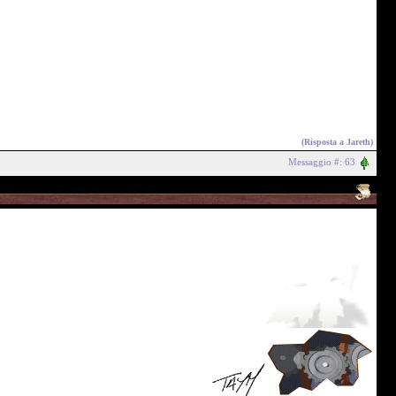
(Risposta a
Jareth
)
Messaggio #: 63