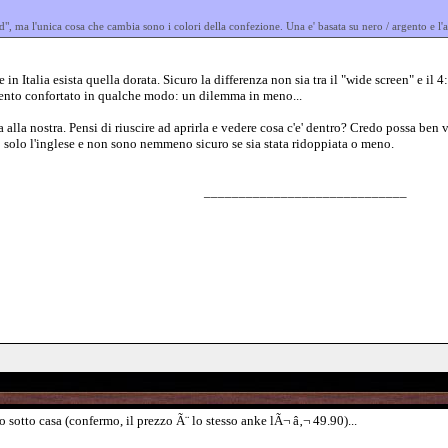
, ma l'unica cosa che cambia sono i colori della confezione. Una e' basata su nero / argento e l'a
 in Italia esista quella dorata. Sicuro la differenza non sia tra il "wide screen" e i
ento confortato in qualche modo: un dilemma in meno...
alla nostra. Pensi di riuscire ad aprirla e vedere cosa c'e' dentro? Credo possa ben va
o solo l'inglese e non sono nemmeno sicuro se sia stata ridoppiata o meno.
_____________________________
 sotto casa (confermo, il prezzo Ã¨ lo stesso anke lÃ¬ â‚¬ 49.90)...