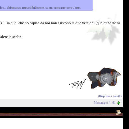
ltra.. abbastanza prevedibilmente, su un contrasto nero / oro.
l 4:3 ? Da quel che ho capito da noi non esistono le due versioni (qualcuno ne sa
lere la scelta.
(Risposta a
Jareth
)
Messaggio #: 61