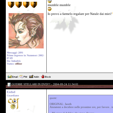
mumble mumble
Io provo a farmelo regalare per Natale dai miei!
Messaggi: 2891
Primo ingresso in Numenor: 2002-
07-09
Da: Imladris
Status:
offline
GUERRE STELLARI IN DVD!!! - 2004-09-24 11:34:01
Erebel
Guardiano
quote:
ORIGINAL: Jareth
Aiutatemi a decidere nelle prossime ore, per favore..